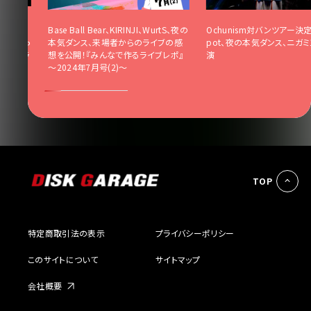
ールワン
Base Ball Bear、KIRINJI、WurtS、夜の
Ochunism対バンツアー決定！c
アー真っ
本気ダンス、来場者からのライブの感
pot、夜の本気ダンス、ニガミ
現状、ラ
想を公開！『みんなで作るライブレポ』
演
～2024年7月号(2)～
TOP
特定商取引法の表示
プライバシーポリシー
このサイトについて
サイトマップ
会社概要