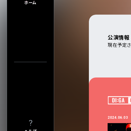
FAQ
ホーム
FAQの内容をキーワード
INFO
INFO一覧
アーティスト・公演名で探す
DI:GA
DI:GA ONLIN
公演情報
フリーペーパー 
現在予定さ
企業・
学校の方へ
イベント協賛に
公演日カレ
公演日で探す
広告掲載につ
会館自主公演
年
学園祭お問い
当日券情報
チケットの団体
グループ鑑賞に
会場で探す
その他情報
興行主の同意
今週発売の公演
転売チケット報
2024.06.03
入力内容をクリ
サイト
について
特定商取引法