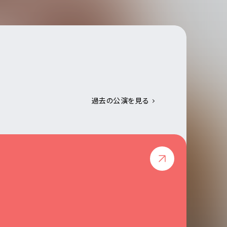
過去の公演を見る