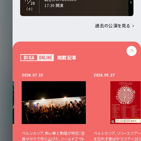
11
28
17:30 開演
(土)
過去の公演を見る
掲載記事
2026.07.23
2026.05.27
きしめ続
ペルシカリア、熱い拳と熱唱が呼応！全
ペルシカリア、リリースツアー
しさ”は
員がかりで作り上げた、ソールドアウト
を忘れず歌ばかりツアー202