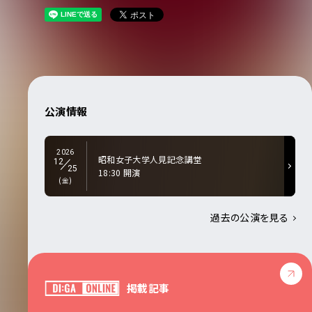
公演情報
2026
昭和女子大学人見記念講堂
12
25
18:30 開演
(金)
過去の公演を見る
掲載記事