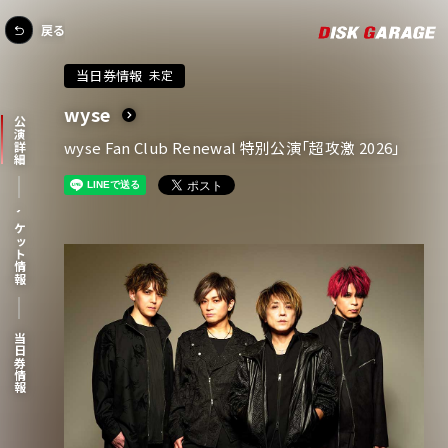
戻る
当日券情報
未定
wyse
公演詳細
wyse Fan Club Renewal 特別公演「超攻激 2026」
チケット情報
当日券情報