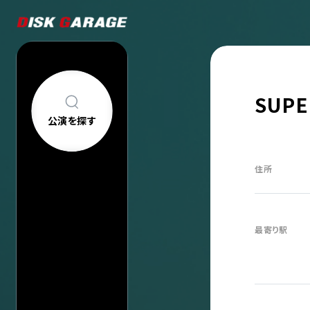
SUPE
公演を探す
公演を探す
アーティスト・
住所
新着公演
FAQ
公演日カレン
今週発売の公
当日券情報
最寄り駅
チケットの買い方について
購入後
中止/延期の公
コンサートについて
車椅子でのご来
過去公演
祝い花・プレゼントについて
ヘルプ
会場一覧