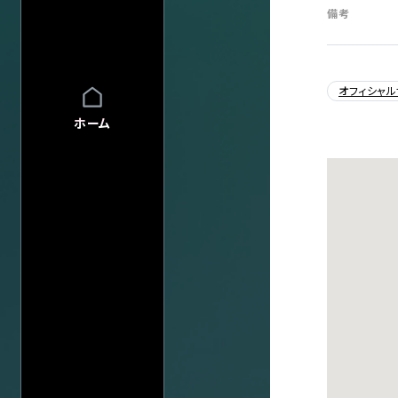
FAQ
FAQの内容をキーワード
備考
INFO
INFO一覧
オフィシャル
DI:GA
DI:GA ONLIN
フリーペーパー 
ホーム
企業・
学校の方へ
イベント協賛に
広告掲載につ
会館自主公演
学園祭お問い
チケットの団体
グループ鑑賞に
アーティスト・公演名で探す
その他情報
興行主の同意
転売チケット報
サイト
について
特定商取引法
公演日カレ