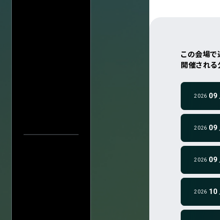
会場一
この会場で
" data-color="g
開催される
" data-color="g
09
2026
" data-color="g
09
2026
" data-color="g
09
2026
中止／延期の
過去の公演
検索
" data-color="g
10
公演
2026