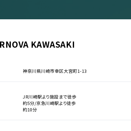
RNOVA KAWASAKI
イベント一覧
神奈川県川崎市幸区大宮町1-13
ダー
演
JR川崎駅より施設まで徒歩
のチケットについて
約5分/京急川崎駅より徒歩
演
場・配慮対応について
約10分
その他