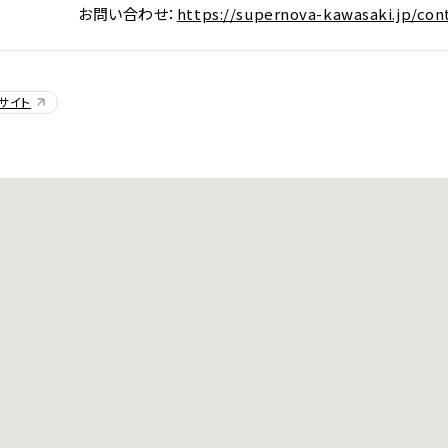
お問い合わせ：
https://supernova-kawasaki.jp/con
から検索
サイト
E
DI:GA
ついて
いて
事業のご案内
合わせ
販売について
ついて
なきチケット転売の禁止
告フォーム
の表示
ンダー