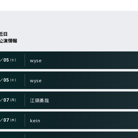
覧
近日
ry">
公演情報
ry">
wyse
05
(土)
ry">
wyse
05
(土)
ry">
江頭勇哉
07
(月)
詳しく公演を
ry">
kein
07
(水)
探す