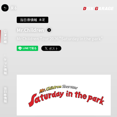
戻る
当日券情報
未定
Mr.Children
公演詳細
Mr.Children Tour 2026 “Saturday in the park”
チケット情報
当日券情報