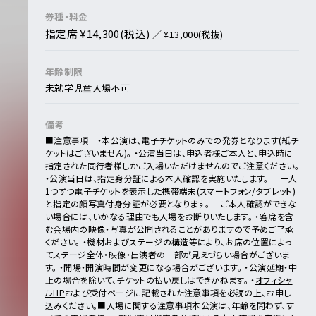
券種・料金
指定席 ¥14,300(税込)
／ ¥13,000(税抜)
年齢制限
未就学児童入場不可
備考
■注意事項
・本公演は、電子チケットのみでの発券となります(紙チ
ケットはございません)。
・公演当日は、申込者様ご本人と、申込時に
指定された同行者様しかご入場いただけませんのでご注意ください。
・公演当日は、指定身分証による本人確認を実施いたします。
一人
1つずつ電子チケットを表示した携帯端末(スマートフォン/タブレット)
と指定の顔写真付身分証が必要となります。
ご本人確認ができな
い場合には、いかなる理由でも入場をお断りいたします。
・客席を含
む会場内の映像・写真が公開されることがありますので予めご了承
ください。
・機材およびステージの構造等により、お席の位置によっ
てステージ全体・映像・出演者の一部が見えづらい場合がございま
す。
・開場・開演時間が変更になる場合がございます。
・公演延期・中
止の場合を除いて、チケットの払い戻しはできかねます。
・
オフィシャ
ルHP
および受付ページに記載された注意事項を必読の上、お申し
込みください。
■入場に関する注意事項
本公演は、年齢を問わず、す