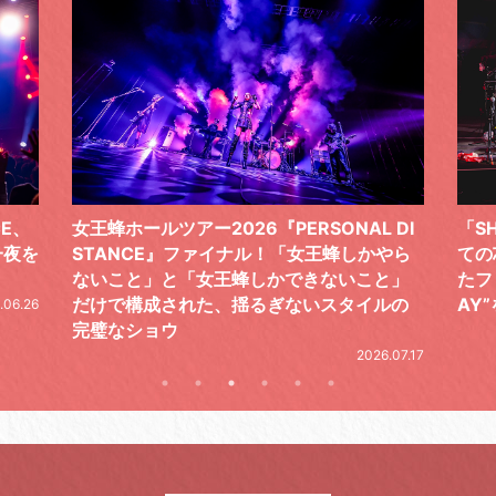
CE、
女王蜂ホールツアー2026『PERSONAL DI
「S
一夜を
STANCE』ファイナル！「女王蜂しかやら
ての
ないこと」と「女王蜂しかできないこと」
たフ
だけで構成された、揺るぎないスタイルの
AY
.06.26
完璧なショウ
2026.07.17