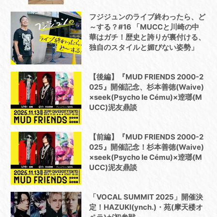
フジジュンのライブ終わったら、ど
～する？#16 「MUCCと川崎の中
華はガチ！歴史と誇りが裏付ける、
独自のスタイルと媚びない姿勢」
【後編】『MUD FRIENDS 2000-2
025』開催記念、杉本善徳(Waive)
×seek(Psycho le Cému)×逹瑯(M
UCC)泥友鼎談
【前編】『MUD FRIENDS 2000-2
025』開催記念！杉本善徳(Waive)
×seek(Psycho le Cému)×逹瑯(M
UCC)泥友鼎談
「VOCAL SUMMIT 2025」開催決
定！HAZUKI(ynch.)・苑(摩天楼オ