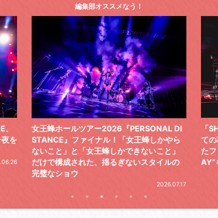
編集部オススメなう！
 DI
「SHISHAMOでした!!!」ロックバンドとし
TO
やら
ての芯を貫き通し、笑顔と感謝で泳ぎ切っ
気感
と」
たファイナルライブ、DAY2“GOODBYE D
レポ
ルの
AY”をレポート
2026.06.19
.07.17