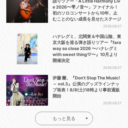
語りツアー「A Little Harmony Liv
e 2026〜雫ノ音〜」ファイナル！
初のソロコンサートから10年、止
むことのない成長を見せたステージ
2026.08.07
ハナレグミ、北関東＆中国山陰、東
京大阪を巡る弾き語りツアー『fara
way so close 2026 〜ハナレグミ
with sweet thing♡〜』10月より
開催決定
2026.08.07
伊藤 蘭、『Don’t Stop The Music!
～ vol.3』公演のグッズラインナッ
プ発表！8/8(土)18時より事前通販
開始
2026.08.07
もっと見る