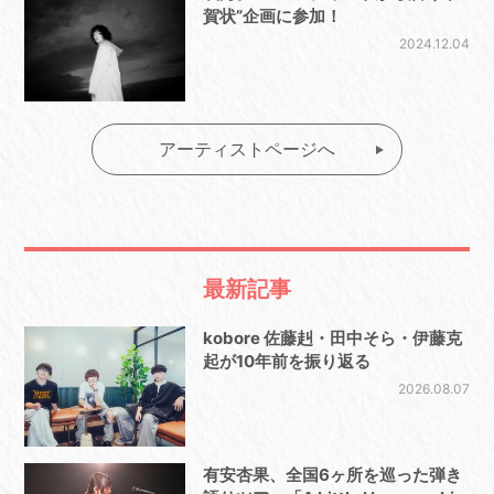
賀状”企画に参加！
2024.12.04
アーティストページへ
最新記事
kobore 佐藤赳・田中そら・伊藤克
起が10年前を振り返る
2026.08.07
有安杏果、全国6ヶ所を巡った弾き