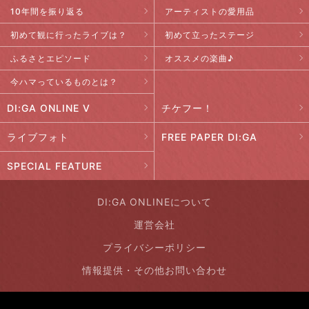
10年間を振り返る
アーティストの愛用品
初めて観に行ったライブは？
初めて立ったステージ
ふるさとエピソード
オススメの楽曲♪
今ハマっているものとは？
DI:GA ONLINE V
チケフー！
ライブフォト
FREE PAPER DI:GA
SPECIAL FEATURE
DI:GA ONLINEについて
運営会社
プライバシーポリシー
情報提供・その他お問い合わせ