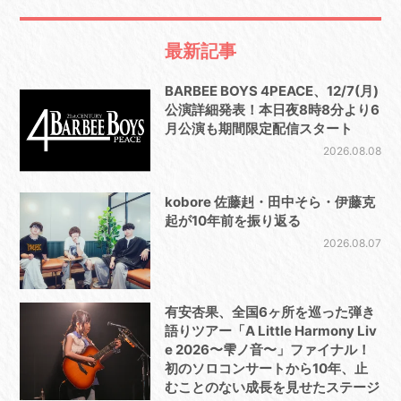
最新記事
BARBEE BOYS 4PEACE、12/7(月)
公演詳細発表！本日夜8時8分より6
月公演も期間限定配信スタート
2026.08.08
kobore 佐藤赳・田中そら・伊藤克
起が10年前を振り返る
2026.08.07
有安杏果、全国6ヶ所を巡った弾き
語りツアー「A Little Harmony Liv
e 2026〜雫ノ音〜」ファイナル！
初のソロコンサートから10年、止
むことのない成長を見せたステージ