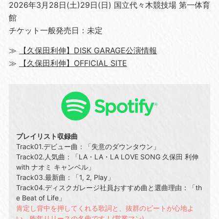
2026年3月28日(土)29日(日) 国立代々木競技場 第一体育
館
チケット一般発売日：未定
≫
【久保田利伸】DISK GARAGE公演情報
≫
【久保田利伸】OFFICIAL SITE
プレイリスト収録曲
Track01.デビュー曲：「失意のダウンタウン」
Track02.人気曲：「LA・LA・LA LOVE SONG 久保田 利伸
with ナオミ キャンベル」
Track03.最新曲：「1, 2, Play」
Track04.ディスクガレージ社員おすすめ曲と選曲理由：「th
e Beat of Life」
肯定し背中を押してくれる歌詞と、抜群のビートが心地よ
い、昨年リリースの名曲です！(営業マン)