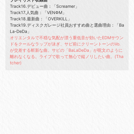
Track16.デビュー曲：「Screamer」
Track17.人気曲：「VENΦM」
Track18.最新曲：「OVERKILL」
Track19.ディスクガレージ社員おすすめ曲と選曲理由：「Ba
La-DeDa」
オリエンタルで不穏な気配が漂う重低音が効いたEDMサウン
ドをクールなラップが泳ぎ、サビ前にクリーントーンのVo.
が交差する斬新な曲。サビの「BaLaDeDa」が呪文のように
離れなくなる。ライブで歌って無心で縦ノリしたい曲。(Tha
tcher)