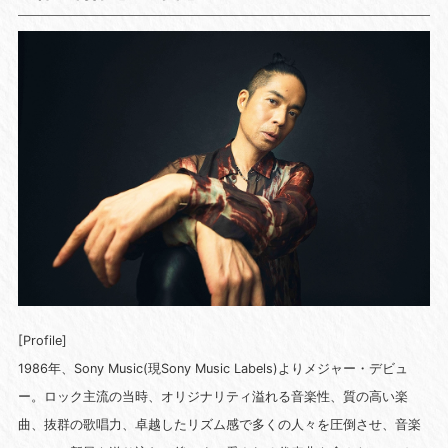
[Profile]
1986年、Sony Music(現Sony Music Labels)よりメジャー・デビュ
ー。ロック主流の当時、オリジナリティ溢れる音楽性、質の高い楽
曲、抜群の歌唱力、卓越したリズム感で多くの人々を圧倒させ、音楽