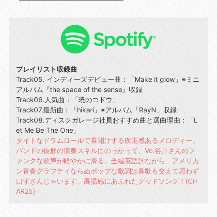
プレイリスト収録曲
Track05. インディーズデビュー曲：「Make it glow」※ミニ
アルバム『the space of the sense』収録
Track06.人気曲：「暁のコドウ」
Track07.最新曲：「hikari」※アルバム「RayN」収録
Track08.ディスクガレージ社員おすすめ曲と選曲理由：「L
et Me Be The One」
タイトなドラムロールで幕開けする疾走感あるメロディー。
バンドの抜群の演奏スキルにのっかって、Vo.谷川さんのフ
ァンクな歌声が軽やかに滑る。全編英語詞ながら、アメリカ
ン青春グラフティならぬポップな歌詞は鼻歌も交えて思わず
口ずさんじゃいます。高揚感にあふれたグッドソング！(CH
AR25)