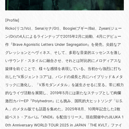
[Profile]
Ricko(リコ/Vo)、Sena(セナ/Gt)、Boogie(ブギー/Ba)、Zyean(ジェー
ン/Dr)の4人によるラインナップで2015年2月に始動、4月にデビュー
作『Brave Agonistic Letters Under Segregation』を発売。尖鋭なア
グレッションとヘヴィネス、そして、多彩な音楽的エッセンスを激し
いサウンド・スタイルに融合させ、それとは対比的にメロディアスな
旋律を紡ぐことで、様々な感情を表現している。当初から強烈に打ち
出した“V系ジェントコア”は、バンドの成長と共にハイブリッド＆メタ
リックに激化し、「V系モダンメタル」を誕生させるに至る。常に精力
的なライヴ活動を展開し、2019年5月には新たなステップとして絢爛
激烈カバーEP『Polyhedron』にも挑み、国民的大ヒットソング「U.S.
A.」のメタル版でも話題を集めた。2025年8月、10周年記念した2枚
組ベスト・アルバム『XNDII』を配信リリース。現在開催中のJILUKA 1
0th Anniversary WORLD TOUR 2025 in JAPAN「THE KVLT」ファイ