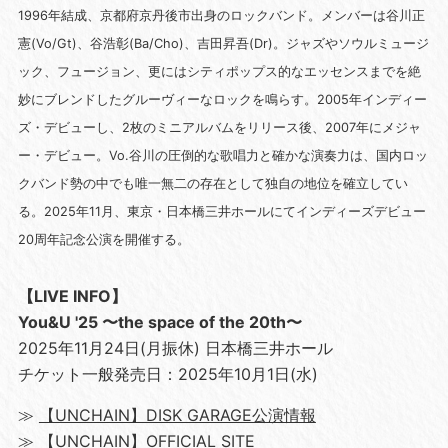
1996年結成、京都府京丹後市出身のロックバンド。メンバーは谷川正
憲(Vo/Gt)、谷浩彰(Ba/Cho)、吉田昇吾(Dr)。ジャズやソウルミュージ
ック、フュージョン、更にはシティポップス的なエッセンスまでを絶
妙にブレンドしたグルーヴィーなロックを鳴らす。2005年インディー
ズ・デビューし、2枚のミニアルバムをリリース後、2007年にメジャ
ー・デビュー。Vo.谷川の圧倒的な歌唱⼒と確かな演奏⼒は、国内ロッ
クバンド勢の中でも唯一無二の存在として独自の地位を確立してい
る。2025年11月、東京・日本橋三井ホールにてインディーズデビュー
20周年記念公演を開催する。
【LIVE INFO】
You&U '25 〜the space of the 20th〜
2025年11月24日(月振休) 日本橋三井ホール
チケット一般発売日：2025年10月1日(水)
≫
【UNCHAIN】DISK GARAGE公演情報
≫
【UNCHAIN】OFFICIAL SITE