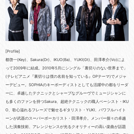
[Profile]
都啓一(Key)、Sakura(Dr)、IKUO(Ba)、YUKI(Gt)、田澤孝介(Vo)によ
って2009年に結成。2010年5月にシングル「裏切りのない世界まで」
(テレビアニメ『裏切りは僕の名前を知っている』OPテーマ)でメジャ
ーデビュー。SOPHIAのキーボーディストとしても活躍中の都をリーダ
ーに、卓越したテクニックとシャープなグルーヴでミュージシャンに
も多くのファンを持つSakura、超絶テクニックの職人ベーシスト・IKU
O、歌心溢れるフレーズで魅せるギタリスト・YUKI、パワフルハイト
ーンが武器のスーパーボーカリスト・田澤孝介。メンバー個々の卓越
した演奏技術、アレンジセンスが光るクオリティーの高い楽曲が話題