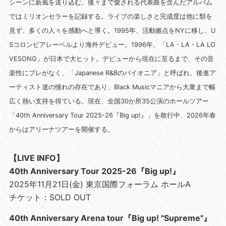
シーンに新風を送り込む。後々まで愛される代表曲を含んだアルバム
ではミリオンセラーを記録する。ライブの楽しさと完成度は他に類を
見ず、多くの人々を感動へと導く。1995年、活動拠点をNYに移し、U
Sコロンビアレーベルより海外デビュー。1996年、「LA・LA・LA LO
VESONG」が日本で大ヒット。デビューから現在に至るまで、その音
楽性にプレがなく、「Japanese R&Bのパイオニア」と呼ばれ、後進ア
ーティスト達の憧れの存在であり、Black Musicマニアから大衆まで幅
広く熱い支持を得ている。現在、全国30か所35公演のホールツアー
「40th Anniversary Tour 2025-26『Big up!』」を敢行中、2026年春
からはアリーナツアーを開催する。
【LIVE INFO】
40th Anniversary Tour 2025-26『Big up!』
2025年11月21日(金) 東京国際フォーラム ホールA
チケット：SOLD OUT
40th Anniversary Arena tour『Big up! "Supreme"』