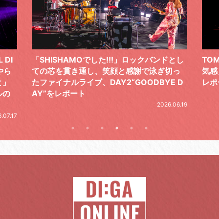
ドとし
TOMOO、３台の鍵盤で「6月から7月の空
筋肉
切っ
気感」を鮮やかに描いた、FC限定ライブを
の日
E D
レポート
とし
の拍
2026.07.17
.06.19