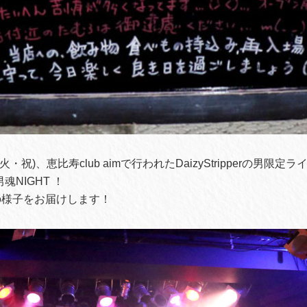
(火・祝)、恵比寿club aimで行われたDaizyStripperの男限定
男魂NIGHT ！
の様子をお届けします！