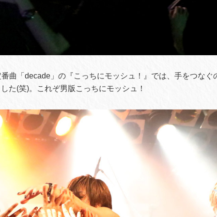
pperの定番曲「decade」の『こっちにモッシュ！』では、手をつ
した(笑)。これぞ男版こっちにモッシュ！