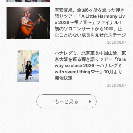
有安杏果、全国6ヶ所を巡った弾き
語りツアー「A Little Harmony Liv
e 2026〜雫ノ音〜」ファイナル！
初のソロコンサートから10年、止
むことのない成長を見せたステージ
2026.08.07
ハナレグミ、北関東＆中国山陰、東
京大阪を巡る弾き語りツアー『fara
way so close 2026 〜ハナレグミ
with sweet thing♡〜』10月より
開催決定
2026.08.07
もっと見る