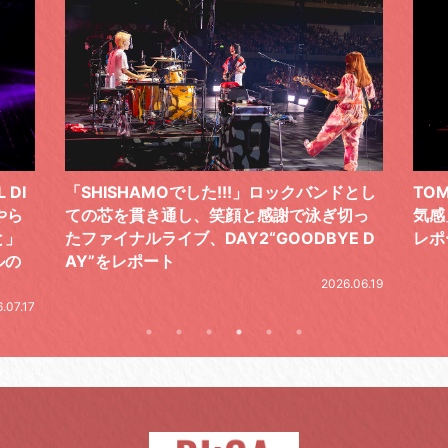
ドとし
TOMOO、３台の鍵盤で「6月から7月の空
筋肉
切っ
気感」を鮮やかに描いた、FC限定ライブを
の日
E D
レポート
とし
の拍
2026.07.17
.06.19