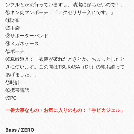
ンフルとか流行っていますし、清潔に保ちたいので！」
⑩キン肉マンポーチ：「アクセサリー入れです。」
⑪財布
⑫手袋
⑬サポーターバンド
⑭メガネケース
⑮ポーチ
⑯裁縫道具：「衣装が破れたときとか、ちょっとしたと
きに使います。この間はTSUKASA（Dr.）の鞄も縫って
あげました。」
⑰時計
⑱携帯電話
⑲PC
一番大事なもの・お気に入りのもの：「手ピカジェル」
Bass / ZERO