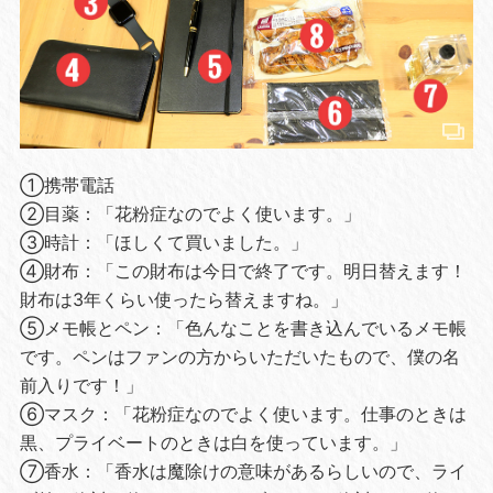
①携帯電話
②目薬：「花粉症なのでよく使います。」
③時計：「ほしくて買いました。」
④財布：「この財布は今日で終了です。明日替えます！
財布は3年くらい使ったら替えますね。」
⑤メモ帳とペン：「色んなことを書き込んでいるメモ帳
です。ペンはファンの方からいただいたもので、僕の名
前入りです！」
⑥マスク：「花粉症なのでよく使います。仕事のときは
黒、プライベートのときは白を使っています。」
⑦香水：「香水は魔除けの意味があるらしいので、ライ