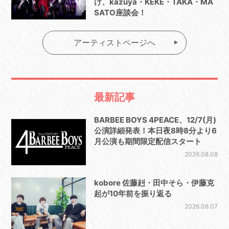
け、kazuya・KEKE・TAKA・MA
SATO座談会！
アーティストページへ
最新記事
BARBEE BOYS 4PEACE、12/7(月)
公演詳細発表！本日夜8時8分より6
月公演も期間限定配信スタート
2026.08.08
kobore 佐藤赳・田中そら・伊藤克
起が10年前を振り返る
2026.08.07