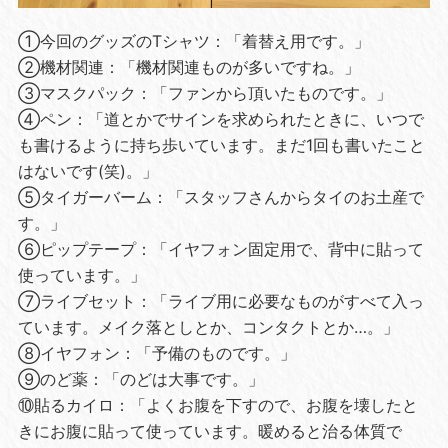
①今回のグッズのTシャツ：「着替え用です。」
②機材関連：「機材関連ものが多いですね。」
③マスクパック：「ファンから頂いたものです。」
④ペン：「道とかでサインを求められたときに、いつで
も書けるように持ち歩いています。まだ1回も書いたこと
はないです(笑)。」
⑤タイガーバーム：「スタッフさんからタイのお土産で
す。」
⑥ピップテープ：「イヤフォン固定用で、背中に貼って
使っています。」
⑦ライブセット：「ライブ用に必要なものがすべて入っ
ています。メイク落としとか、コンタクトとか…。」
⑧イヤフォン：「予備のものです。」
⑨のど薬：「のどは大事です。」
⑩貼るカイロ：「よくお腹を下すので、お腹を壊したと
きにお腹に貼って使っています。暖めると治る体質で