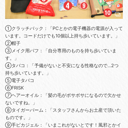
①クラッチバック：「PCとかの電子機器の電源が入って
います。コードだけでも10個以上持ち歩いています。」
②帽子
③メイク用パフ：「自分専用のものを持ち歩いていま
す。」
④タバコ：「予備がないと不安になる性格なので…2つ
持ち歩いています。」
⑤電子タバコ
⑥FRISK
⑦ヘアーオイル：「髪の毛がボサボサになるので欠かせ
ないですね。」
⑧タイガーバーム：「スタッフさんからお土産で頂いた
ものです。」
⑨手ピカジェル：「いまこれがないとです！風邪とかイ