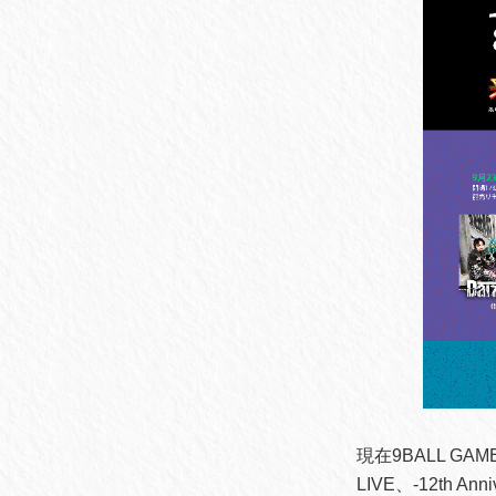
現在9BALL GA
LIVE、-12th A