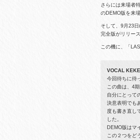
さらには来場者特
のDEMO版を来
そして、9月23日
完全版がリリー
この機に、「LA
VOCAL KE
今回待ちに待
この曲は、4
自分にとって
決意表明でも
度も書き直して今
した。
DEMO版はマ
この２つをど