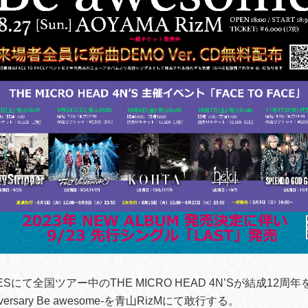
MESにて全国ツアー中のTHE MICRO HEAD 4N’Sが結成12周
nniversary Be awesome-を青山RizMにて敢行する。