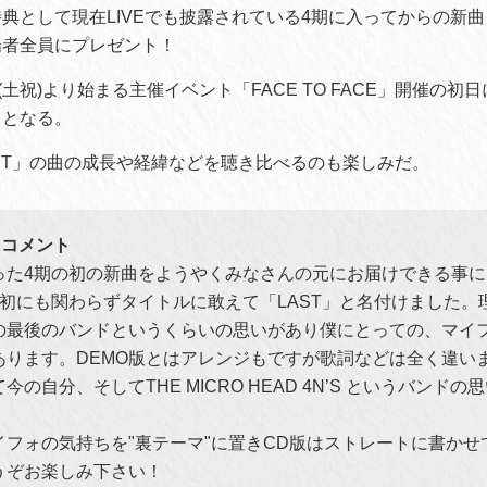
典として現在LIVEでも披露されている4期に入ってからの新曲
場者全員にプレゼント！
(土祝)より始まる主催イベント「FACE TO FACE」開催の初日
スとなる。
ST」の曲の成長や経緯などを聴き比べるのも楽しみだ。
KEコメント
った4期の初の新曲をようやくみなさんの元にお届けできる事
期初にも関わらずタイトルに敢えて「LAST」と名付けました。
の最後のバンドというくらいの思いがあり僕にとっての、マイ
あります。DEMO版とはアレンジもですが歌詞などは全く違い
の自分、そしてTHE MICRO HEAD 4N’S というバンド
イフォの気持ちを"裏テーマ"に置きCD版はストレートに書か
うぞお楽しみ下さい！