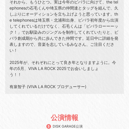
それから、もうひとつ。実は今年のビバラに向けて、the tel
ephonesの⽯⽑くんや埼⽟県の仲間達とタッグを組んで、久
しぶりにオーディションを⽴ち上げようと思っています。th
e telephonesは埼⽟県・北浦和出⾝、ビバラ初年度から出演
してくれているだけでなく、⽯⽑くんは「ビバラローーーッ
ク！」でお馴染みのジングルを制作してくれていたりと、ビ
バラ創成期から共に歩んできた仲間です。近⽇中に詳細を発
表しますので、⾳楽を志しているみなさん、ご注⽬くださ
い！
2025年が、それぞれにとって良き年となりますように。今
年の5⽉、VIVA LA ROCK 2025でお会いしましょ
う！！
有泉智⼦ (VIVA LA ROCK プロデューサー)
公演情報
DISK GARAGE公演