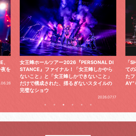
 DI
「SHISHAMOでした!!!」ロックバンドとし
TO
やら
ての芯を貫き通し、笑顔と感謝で泳ぎ切っ
気感
と」
たファイナルライブ、DAY2“GOODBYE D
レポ
ルの
AY”をレポート
2026.06.19
.07.17