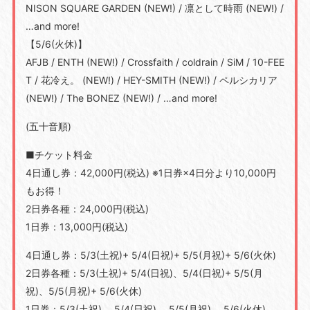
NISON SQUARE GARDEN (NEW!) / 凛として時⾬ (NEW!) /
…and more!
【5/6(⽕休)】
AFJB / ENTH (NEW!) / Crossfaith / coldrain / SiM / 10-FEE
T / 花冷え。 (NEW!) / HEY-SMITH (NEW!) / ペルシカリア
(NEW!) / The BONEZ (NEW!) / …and more!
(五⼗⾳順)
■チケット料⾦
4⽇通し券：42,000円(税込) ※1⽇券×4⽇分より10,000円
もお得！
2⽇券各種：24,000円(税込)
1⽇券：13,000円(税込)
4⽇通し券：5/3(⼟祝)+ 5/4(⽇祝)+ 5/5(⽉祝)+ 5/6(⽕休)
2⽇券各種：5/3(⼟祝)+ 5/4(⽇祝)、5/4(⽇祝)+ 5/5(⽉
祝)、5/5(⽉祝)+ 5/6(⽕休)
1⽇券：5/3(⼟祝)、 5/4(⽇祝)、 5/5(⽉祝)、 5/6(⽕休)