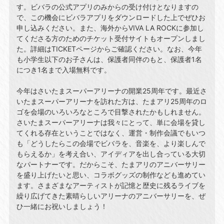
す。ビバラの公式アプリのみからの受け付けとなりますの
で、この機会にビバラアプリをダウンロードした上でぜひお
申し込みください。また、海外からVIVA LA ROCKに参加し
てくださる⽅のためのチケット受付サイトもオープンしまし
た。詳細はTICKETページからご確認ください。なお、今年
も⼩学⽣以下のお⼦さんは、保護者同伴のもと、保護者1名
につき1名まで⼊場無料です。
今年はさいたまスーパーアリーナの開業25周年です。最近さ
いたまスーパーアリーナを訪れた⽅は、たまアリ25周年のロ
ゴを会場のいろいろなところで⽬撃されたかもしれません。
さいたまスーパーアリーナは我々にとって、単に会場を貸し
てくれる存在ということではなく、運営・制作会議でもいつ
も「どうしたらこの会場でビバラを、⾳楽を、より楽しんで
もらえるか」を考え合い、アイディアを出し合っている⼤切
なパートナーです。だからこそ、たまアリのアニバーサリー
を盛り上げたいと思い、コラボグッズの制作なども進めてい
ます。さまざまなアーティストが記憶と歴史に残るライブを
繰り広げてきた素晴らしいアリーナのアニバーサリーを、ぜ
ひ⼀緒にお祝いしましょう！