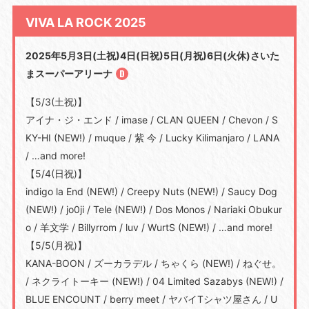
VIVA LA ROCK 2025
2025年5⽉3⽇(⼟祝)4⽇(⽇祝)5⽇(⽉祝)6⽇(⽕休)さいた
まスーパーアリーナ
【5/3(⼟祝)】
アイナ・ジ・エンド / imase / CLAN QUEEN / Chevon / S
KY-HI (NEW!) / muque / 紫 今 / Lucky Kilimanjaro / LANA
/ …and more!
【5/4(⽇祝)】
indigo la End (NEW!) / Creepy Nuts (NEW!) / Saucy Dog
(NEW!) / jo0ji / Tele (NEW!) / Dos Monos / Nariaki Obukur
o / ⽺⽂学 / Billyrrom / luv / WurtS (NEW!) / …and more!
【5/5(⽉祝)】
KANA-BOON / ズーカラデル / ちゃくら (NEW!) / ねぐせ。
/ ネクライトーキー (NEW!) / 04 Limited Sazabys (NEW!) /
BLUE ENCOUNT / berry meet / ヤバイTシャツ屋さん / U