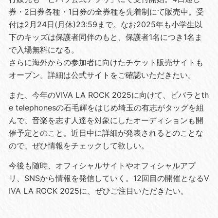
券・2⽇券各種・1⽇券の全券種を先着制にて販売中。受
付は2⽉24⽇(⽉休)23:59まで。なお2025年も⼩学⽣以
下のキッズは保護者同伴のもと、保護者1名につき1名ま
で⼊場無料になる。
さらに海外からの参加者に向けたチケット販売サイトも
オープン。詳細は公式サイトをご確認いただきたい。
また、今年のVIVA LA ROCK 2025に向けて、ビバラとth
e telephonesの⽯⽑輝をはじめ埼⽟の有志がタッグを組
んで、⾳楽を志す⼈達を対象にしたオーディションも開
催予定とのこと。近⽇中に詳細が発表されるとのことな
ので、ぜひ情報をチェックして欲しい。
今後も随時、オフィシャルサイトやオフィシャルアプ
リ、SNSから情報を発信していく。12回⽬の開催となるV
IVA LA ROCK 2025に、ぜひご注⽬いただきたい。