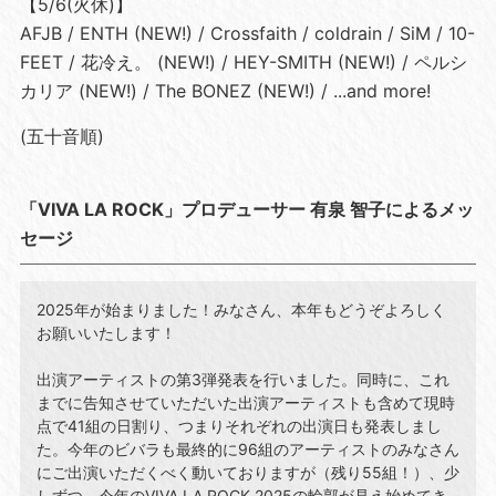
【5/6(⽕休)】
AFJB / ENTH (NEW!) / Crossfaith / coldrain / SiM / 10-
FEET / 花冷え。 (NEW!) / HEY-SMITH (NEW!) / ペルシ
カリア (NEW!) / The BONEZ (NEW!) / ...and more!
(五⼗⾳順)
「VIVA LA ROCK」プロデューサー 有泉 智⼦によるメッ
セージ
2025年が始まりました！みなさん、本年もどうぞよろしく
お願いいたします！
出演アーティストの第3弾発表を⾏いました。同時に、これ
までに告知させていただいた出演アーティストも含めて現時
点で41組の⽇割り、つまりそれぞれの出演⽇も発表しまし
た。今年のビバラも最終的に96組のアーティストのみなさん
にご出演いただくべく動いておりますが（残り55組！）、少
しずつ、今年のVIVA LA ROCK 2025の輪郭が⾒え始めてき