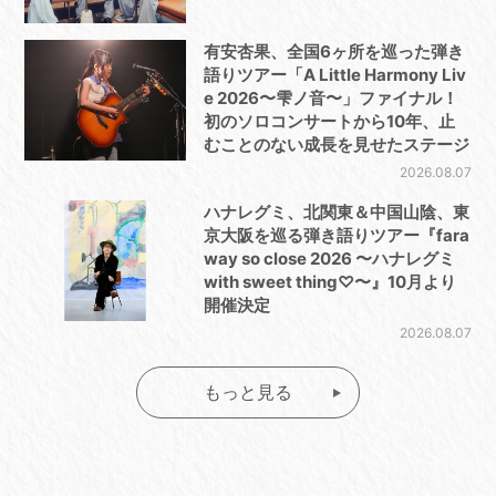
有安杏果、全国6ヶ所を巡った弾き
語りツアー「A Little Harmony Liv
e 2026〜雫ノ音〜」ファイナル！
初のソロコンサートから10年、止
むことのない成長を見せたステージ
2026.08.07
ハナレグミ、北関東＆中国山陰、東
京大阪を巡る弾き語りツアー『fara
way so close 2026 〜ハナレグミ
with sweet thing♡〜』10月より
開催決定
2026.08.07
もっと見る