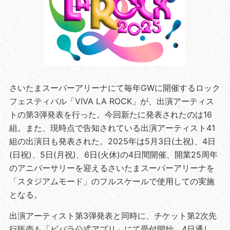
さいたまスーパーアリーナにて毎年GWに開催するロック
フェスティバル「VIVA LA ROCK」が、出演アーティス
トの第3弾発表を⾏った。今回新たに発表されたのは16
組。また、現時点で告知されている出演アーティスト41
組の出演⽇も発表された。2025年は5⽉3⽇(⼟祝)、4⽇
(⽇祝)、5⽇(⽉祝)、6⽇(⽕休)の4⽇間開催、開業25周年
のアニバーサリーを迎えるさいたまスーパーアリーナを
「スタジアムモード」のフルスケールで使⽤しての実施
となる。
出演アーティスト第3弾発表と同時に、チケット第2次先
⾏販売も「ビバラ公式アプリ」にて受付開始。4⽇通し