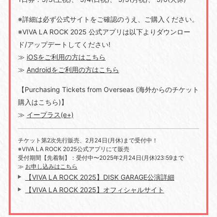
※詳細は必ず公式サイトをご確認のうえ、ご購⼊ください。
※VIVA LA ROCK 2025 公式アプリは以下よりダウンロー
ド/アップデートしてください!
≫
iOSをご利⽤の⽅はこちら
≫
Androidをご利⽤の⽅はこちら
【Purchasing Tickets from Overseas (海外からのチケット
購⼊はこちら)】
≫
イープラス(e+)
チケット第2次先⾏販売、2⽉24⽇(⽉休)まで受付中！
※VIVA LA ROCK 2025公式アプリにて販売
受付期間【先着制】：受付中〜2025年2⽉24⽇(⽉休)23:59まで
≫
お申し込みはこちら
【VIVA LA ROCK 2025】DISK GARAGE公演詳細
【VIVA LA ROCK 2025】オフィシャルサイト