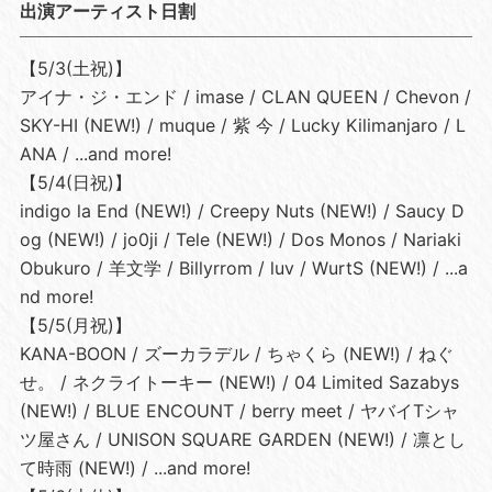
出演アーティスト⽇割
【5/3(⼟祝)】
アイナ・ジ・エンド / imase / CLAN QUEEN / Chevon /
SKY-HI (NEW!) / muque / 紫 今 / Lucky Kilimanjaro / L
ANA / ...and more!
【5/4(⽇祝)】
indigo la End (NEW!) / Creepy Nuts (NEW!) / Saucy D
og (NEW!) / jo0ji / Tele (NEW!) / Dos Monos / Nariaki
Obukuro / ⽺⽂学 / Billyrrom / luv / WurtS (NEW!) / ...a
nd more!
【5/5(⽉祝)】
KANA-BOON / ズーカラデル / ちゃくら (NEW!) / ねぐ
せ。 / ネクライトーキー (NEW!) / 04 Limited Sazabys
(NEW!) / BLUE ENCOUNT / berry meet / ヤバイTシャ
ツ屋さん / UNISON SQUARE GARDEN (NEW!) / 凛とし
て時⾬ (NEW!) / ...and more!