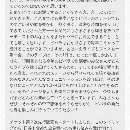
ているのではないかと思います。
初めてビバラにお迎えすることができる⽅、久しぶりにご⼀
緒できる⽅、これまでにも幾度となくビバラのステージでも
のすごい⾳や歌を響かせ、熱く深く、濃密な時間を作り上げ
てきてくださった⽅――⾳楽的にもさまざまな輝きを放つア
ーティストのみなさんをまたビバラにお迎えできること、と
ても嬉しく思います。ビバラはおかげさまで毎年こうやって
続けることができていますが、とはいえライブもフェスも⼀
期⼀会。そのライブは、その1⽇は、たった⼀度しかありま
せん。12回⽬となる今年のビバラで出演者のみなさんがどん
なライブを繰り広げてくださるのか、そしてあの場で響きわ
たる⾳楽、それぞれのステージから発せられる表現と参加者
のみなさんがどんなコミュニケーションを繰り広げ、その連
なりによってどんな1⽇×4⽇間を作り上げることができるの
か。そのイメージをより具体的に膨らませながら、今後もま
だまだどんどん発表していこうと思っています。みなさんも
ぜひ、それぞれの中で想像をめぐらせながら、ビバラの新た
な春を楽しみに待っていてください！
チケット第２次先⾏販売もスタートしました。このタイミン
グから1⽇券も含めた全券種へのお申し込みを受け付けま