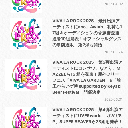
2025.04.02
VIVA LA ROCK 2025、最終出演ア
ーティストにano、Awich、礼賛ら1
7組＆オーディションの⾳源審査通
過者10組発表！オフィシャルグッズ
の事前通販、第2弾も開始
2025.03.24
VIVA LA ROCK 2025、第5弾出演ア
ーティストにコレサワ、なとり、M
AZZELら15 組を発表！屋外フリー
フェス「VIVA LA GARDEN」&「埼
⽟からアゲ博 supported by Keyaki
Beer Festival」開催決定
2025.03.01
VIVA LA ROCK 2025、第4弾出演ア
ーティストにUVERworld、ガガガS
P、SUPER BEAVERら23組を発表！