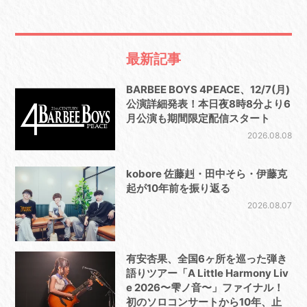
最新記事
BARBEE BOYS 4PEACE、12/7(月)
公演詳細発表！本日夜8時8分より6
月公演も期間限定配信スタート
2026.08.08
kobore 佐藤赳・田中そら・伊藤克
起が10年前を振り返る
2026.08.07
有安杏果、全国6ヶ所を巡った弾き
語りツアー「A Little Harmony Liv
e 2026〜雫ノ音〜」ファイナル！
初のソロコンサートから10年、止