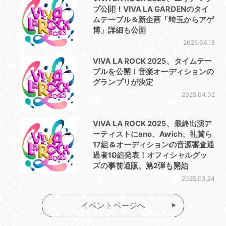
プ公開！VIVA LA GARDENのタイ
ムテーブル＆新企画「埼玉からアゲ
博」詳細も公開
2025.04.18
VIVA LA ROCK 2025、タイムテー
ブルを公開！⾳楽オーディションの
グランプリが決定
2025.04.02
VIVA LA ROCK 2025、最終出演ア
ーティストにano、Awich、礼賛ら
17組＆オーディションの⾳源審査通
過者10組発表！オフィシャルグッ
ズの事前通販、第2弾も開始
2025.03.24
イベントページへ