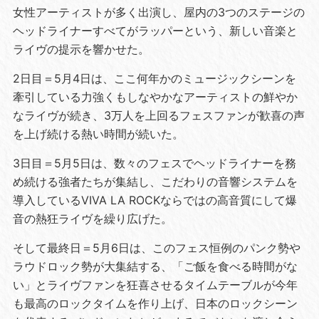
⼥性アーティストが多く出演し、屋内の3つのステージの
ヘッドライナーすべてがラッパーという、新しい⾳楽と
ライヴの提⽰を響かせた。
2⽇⽬＝5⽉4⽇は、ここ何年かのミュージックシーンを
牽引している⼒強くもしなやかなアーティストの鮮やか
なライヴが続き、3万⼈を上回るフェスファンが歓喜の声
を上げ続ける熱い時間が続いた。
3⽇⽬＝5⽉5⽇は、数々のフェスでヘッドライナーを務
め続ける強者たちが集結し、こだわりの⾳響システムを
導⼊しているVIVA LA ROCKならではの⾼⾳質にして爆
⾳の熱狂ライヴを繰り広げた。
そして最終⽇＝5⽉6⽇は、このフェス恒例のパンク勢や
ラウドロック勢が⼤集結する、「ご飯を⾷べる時間がな
い」とライヴファンを狂喜させるタイムテーブルが今年
も最⾼のロックタイムを作り上げ、⽇本のロックシーン