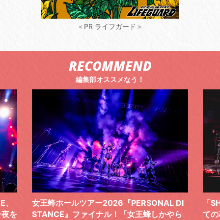
＜PR ライフガード＞
RECOMMEND
編集部オススメなう！
 DI
「SHISHAMOでした!!!」ロックバンドとし
TO
やら
ての芯を貫き通し、笑顔と感謝で泳ぎ切っ
気感