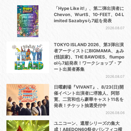
「Hype Like it!」、第二弾出演者に
Chevon、WurtS、10-FEET、04 L
imited Sazabysら7組を発表
2026.08.07
TOKYO ISLAND 2026、第3弾出演
者アーティストにBIGMAMA、ぁみ
(怪談家)、THE BAWDIES、flumpo
olら7組発表！ワークショップ・ア
ート出展者募集
2026.08.07
日曜劇場『VIVANT』、8/23(日)開
催イベント出演者に堺雅人、阿部
寛、二宮和也ら豪華キャスト11名を
発表！チケット抽選受付中
2026.08.06
ユニコーン、還暦シリーズの集大
成！ABEDON60祭＠パシフィコ横