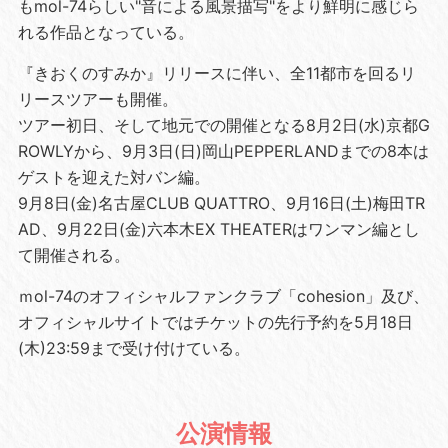
もmol-74らしい"音による風景描写"をより鮮明に感じら
れる作品となっている。
『きおくのすみか』リリースに伴い、全11都市を回るリ
リースツアーも開催。
ツアー初日、そして地元での開催となる8月2日(水)京都G
ROWLYから、9月3日(日)岡山PEPPERLANDまでの8本は
ゲストを迎えた対バン編。
9月8日(金)名古屋CLUB QUATTRO、9月16日(土)梅田TR
AD、9月22日(金)六本木EX THEATERはワンマン編とし
て開催される。
ｍol-74のオフィシャルファンクラブ「cohesion」及び、
オフィシャルサイトではチケットの先行予約を5月18日
(木)23:59まで受け付けている。
公演情報