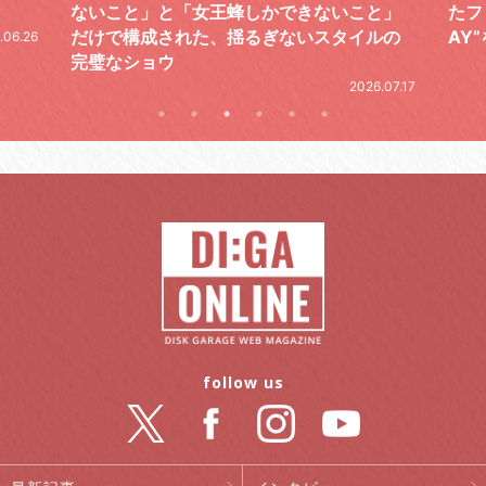
と」
たファイナルライブ、DAY2“GOODBYE D
レポ
ルの
AY”をレポート
2026.06.19
.07.17
follow us