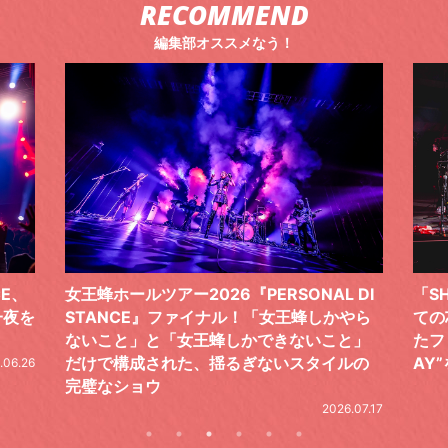
RECOMMEND
編集部オススメなう！
 DI
「SHISHAMOでした!!!」ロックバンドとし
TO
やら
ての芯を貫き通し、笑顔と感謝で泳ぎ切っ
気感
と」
たファイナルライブ、DAY2“GOODBYE D
レポ
ルの
AY”をレポート
2026.06.19
.07.17