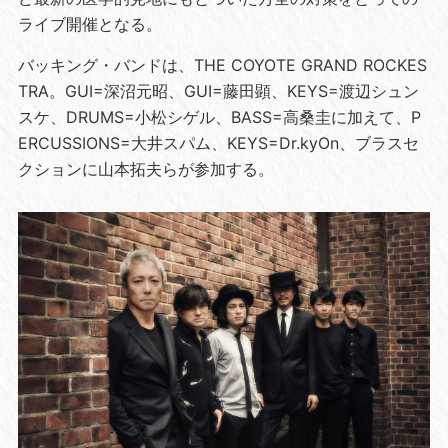
ライブ開催となる。
バッキング・バンドは、THE COYOTE GRAND ROCKES
TRA。GUI=深沼元昭、GUI=藤田顕、KEYS=渡辺シュン
スケ、DRUMS=小松シゲル、BASS=高桑圭に加えて、P
ERCUSSIONS=大井スパム、KEYS=Dr.kyOn、ブラスセ
クションに山本拓夫らが参加する。