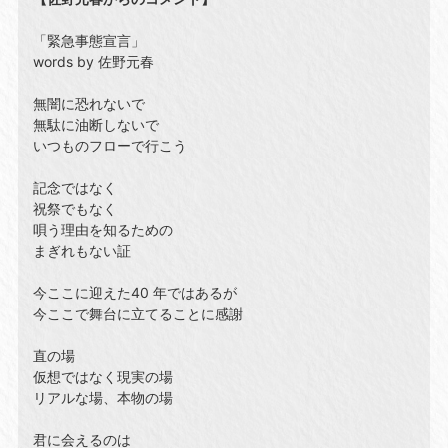
「緊急事態宣言」
words by 佐野元春
無闇に恐れないで
無駄に油断しないで
いつものフローで行こう
記念ではなく
祝祭でもなく
唄う理由を知るための
まぎれもない証
今ここに迎えた40 年ではあるが
今ここで舞台に立てることに感謝
直の場
仮想ではなく現実の場
リアルな場、本物の場
君に会えるのは