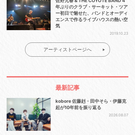
佐野元春 & THE COYOTE BAND 4
年ぶりのクラブ・サーキット・ツア
ー初日で魅せた、バンドとオーディ
エンスで作るライブハウスの熱い空
気
2019.10.23
アーティストページへ
最新記事
kobore 佐藤赳・田中そら・伊藤克
起が10年前を振り返る
2026.08.07