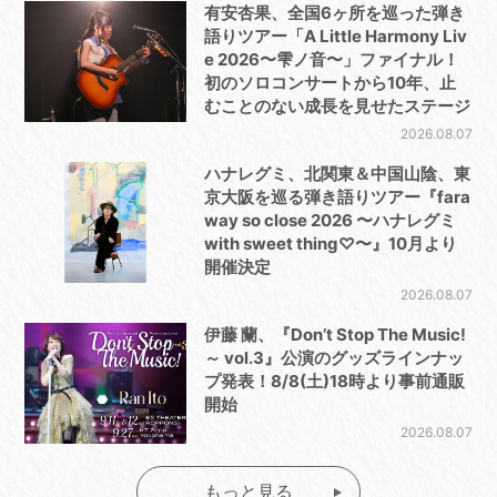
有安杏果、全国6ヶ所を巡った弾き
語りツアー「A Little Harmony Liv
e 2026〜雫ノ音〜」ファイナル！
初のソロコンサートから10年、止
むことのない成長を見せたステージ
2026.08.07
ハナレグミ、北関東＆中国山陰、東
京大阪を巡る弾き語りツアー『fara
way so close 2026 〜ハナレグミ
with sweet thing♡〜』10月より
開催決定
2026.08.07
伊藤 蘭、『Don’t Stop The Music!
～ vol.3』公演のグッズラインナッ
プ発表！8/8(土)18時より事前通販
開始
2026.08.07
もっと見る