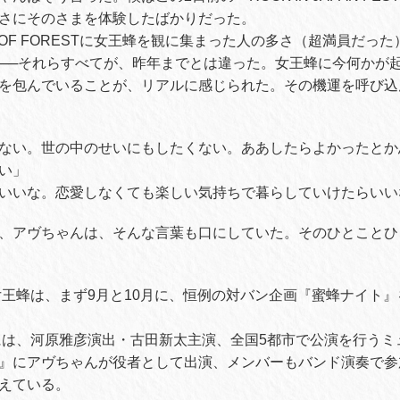
さにそのさまを体験したばかりだった。
 OF FORESTに女王蜂を観に集まった人の多さ（超満員だっ
──それらすべてが、昨年までとは違った。女王蜂に今何かが
を包んでいることが、リアルに感じられた。その機運を呼び込
。
ない。世の中のせいにもしたくない。ああしたらよかったとか
い」
いいな。恋愛しなくても楽しい気持ちで暮らしていけたらいい
、アヴちゃんは、そんな言葉も口にしていた。そのひとことひ
の女王蜂は、まず9月と10月に、恒例の対バン企画『蜜蜂ナイト
月には、河原雅彦演出・古田新太主演、全国5都市で公演を行う
』にアヴちゃんが役者として出演、メンバーもバンド演奏で参
えている。