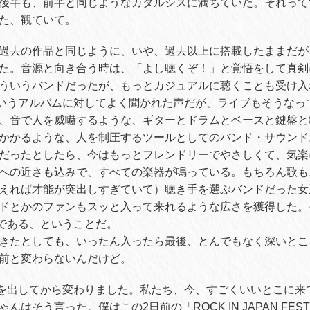
後半も、前半と同じようなカタルシスに満ちていた。それって
た、観ていて。
過去の作品と同じように、いや、過去以上に搭載したままだが
た。音源と向き合う時は、「よし聴くぞ！」と覚悟をして真剣
ういうバンドだったが、もっとカジュアルに聴くことも受け入
いうアルバムに対してよく聞かれた声だが、ライブもそうなっ
、音で人を威嚇するような、ギターとドラムとベースと鍵盤と
かかるような、人を制圧するツールとしてのバンド・サウンド
だったとしたら、今はもっとフレンドリーでやさしくて、気楽
への近さも込みで、すべての楽器が鳴っている。もちろん歌も
えれば才能が突出しすぎていて）聴き手を選ぶバンドだった女
ドとかのファンもスッと入って来れるような広さを獲得した。
である、ということだ。
きたとしても、いったん入ったら最後、とんでもなく深いとこ
前と変わらないんだけど。
を出してから変わりました。私たち、今、すごくいいとこに来
はそう言った。僕はこの2日前の「ROCK IN JAPAN FES