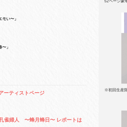
52ページ豪
エモい〜」
春〜」
※初回生産
王蜂 アーティストページ
来た孔雀婦人 〜蜂月蜂日〜 レポートは