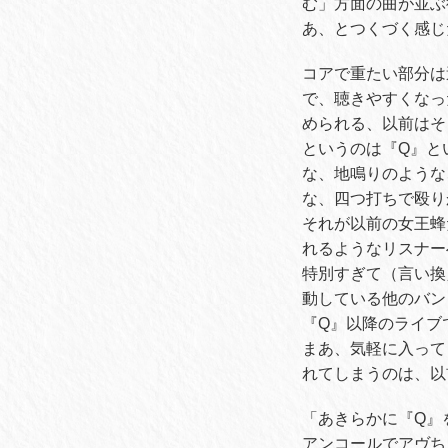
む」方面の曲が並ぶ
あ、とつくづく感じ
コアで重たい部分は
で、聴きやすくなっ
められる、以前はそ
というのは『Q』と
な、地鳴りのような
な、四つ打ちで殴り
それが以前の女王蜂
れるようなリスナー
特別すぎて（言い換
動している他のバン
『Q』以降のライブ
まあ、気軽に入って
れてしまうのは、以
「あきらかに『Q』
アンコールでアヴちゃん