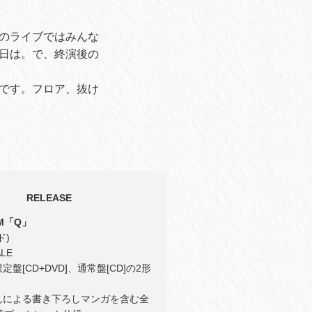
のライブではみんな
日は。で、終演後の
です。フロア、抜け
RELEASE
UM「Q」
ド)
ALE
盤[CD+DVD]、通常盤[CD]の2形
んによる書き下ろしマンガを含む全