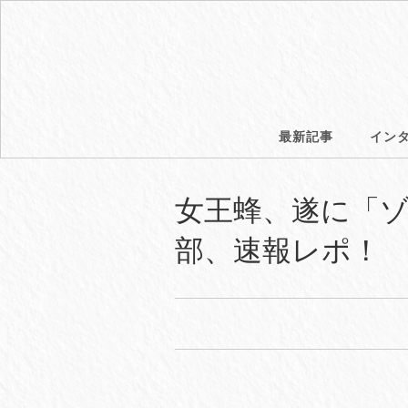
最新記事
イン
女王蜂、遂に「ゾ
部、速報レポ！