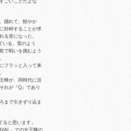
すごいことだよな
、踊れて、軽やか
に対峙することが求
れる音になった。
ている。雷のよう
歌で戦いを挑むよう
。
にフラッと入って来
。
王蜂が、同時代に活
それが『Q』であり
ろまで引きずり込ま
てると思います」
TIVAL」での女王蜂の