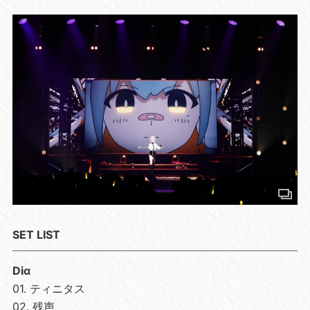
SET LIST
Diα
01. ティニタス
02. 残声