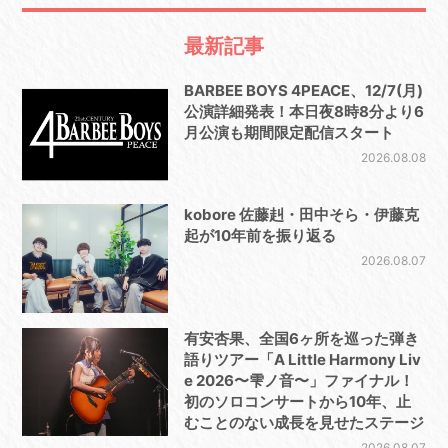
最新記事
BARBEE BOYS 4PEACE、12/7(月)
公演詳細発表！本日夜8時8分より6
月公演も期間限定配信スタート
2026.08.08
kobore 佐藤赳・田中そら・伊藤克
起が10年前を振り返る
2026.08.07
有安杏果、全国6ヶ所を巡った弾き
語りツアー「A Little Harmony Liv
e 2026〜雫ノ音〜」ファイナル！
初のソロコンサートから10年、止
むことのない成長を見せたステージ
2026.08.07