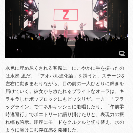
水色に埋め尽くされる客席に、にこやかに手を振ったの
は水瀬 凪だ。「アオハル進化論」を誘うと、ステージを
左右に動きまわりながら、目の前の一人ひとりに輝きを
届けていく。彼女から放たれるブライトなオーラは、キ
ラキラしたポップロックにもピッタリだ。一方、「フラ
ッグライン」でエネルギッシュに歌唱したり、「午前零
時逃避行」でポエトリーに語り掛けたりと、表現力の振
れ幅も誇示。即座にモードをクルクルと切り替え、水の
ように溶けこむ存在感を発揮した。