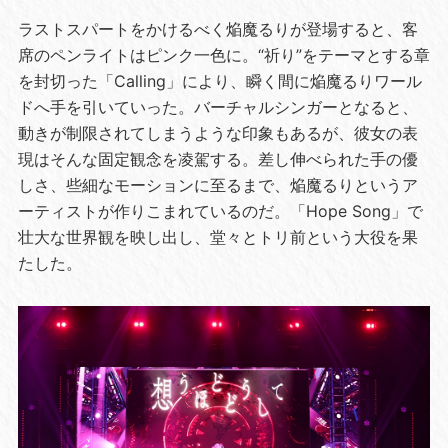
ラストスパートをかけるべく焔魔るりが登場すると、客
席のペンライトはピンク一色に。“祈り”をテーマとする章
を封切った「Calling」により、瞬く間に焔魔るりワール
ドへ手を引いていった。バーチャルシンガーとなると、
動きが制限されてしまうような印象もあるが、彼女の表
現はそんな固定観念を凌駕する。差し伸べられた手の優
しさ、些細なモーションに至るまで、焔魔るりというア
ーティストが作りこまれているのだ。「Hope Song」で
壮大な世界観を映し出し、堂々とトリ前という大役を果
たした。