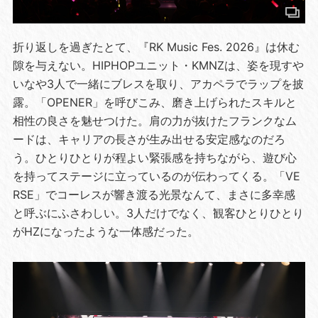
折り返しを過ぎたとて、『RK Music Fes. 2026』は休む
隙を与えない。HIPHOPユニット・KMNZは、姿を現すや
いなや3人で一緒にブレスを取り、アカペラでラップを披
露。「OPENER」を呼びこみ、磨き上げられたスキルと
相性の良さを魅せつけた。肩の力が抜けたフランクなム
ードは、キャリアの長さが生み出せる安定感なのだろ
う。ひとりひとりが程よい緊張感を持ちながら、遊び心
を持ってステージに立っているのが伝わってくる。「VE
RSE」でコーレスが響き渡る光景なんて、まさに多幸感
と呼ぶにふさわしい。3人だけでなく、観客ひとりひとり
がHZになったような一体感だった。