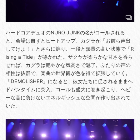
ハードコアデュオのNURO JUNKの名がコールされる
と、会場は自ずとヒートアップ。カグラが「お前ら声出
してけよ！」とさらに煽り、一段と熱量の高い状態で「R
ising a Tide」が導かれた。サクヤが柔らかな甘さを香ら
せれば、カグラは艶やかな気高さで魅了。ふたりの声の
相性は抜群で、楽曲の世界観が色を得て拡張していく。
「DEMOLISHER」になると、彼女たちに促されるままヘ
ドバンタイムに突入。コールも盛大に巻き起こり、ヘビ
ーな音に負けないエネルギッシュな空間が作り出されて
いた。