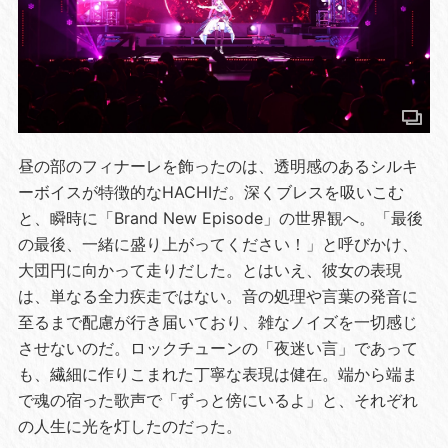
昼の部のフィナーレを飾ったのは、透明感のあるシルキ
ーボイスが特徴的なHACHIだ。深くブレスを吸いこむ
と、瞬時に「Brand New Episode」の世界観へ。「最後
の最後、一緒に盛り上がってください！」と呼びかけ、
大団円に向かって走りだした。とはいえ、彼女の表現
は、単なる全力疾走ではない。音の処理や言葉の発音に
至るまで配慮が行き届いており、雑なノイズを一切感じ
させないのだ。ロックチューンの「夜迷い言」であって
も、繊細に作りこまれた丁寧な表現は健在。端から端ま
で魂の宿った歌声で「ずっと傍にいるよ」と、それぞれ
の人生に光を灯したのだった。