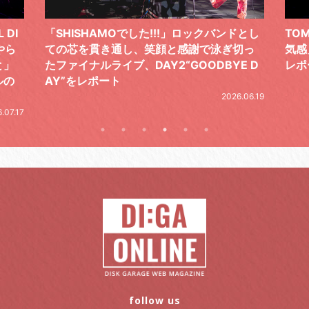
ドとし
TOMOO、３台の鍵盤で「6月から7月の空
筋肉
切っ
気感」を鮮やかに描いた、FC限定ライブを
の日
E D
レポート
とし
の拍
2026.07.17
.06.19
follow us