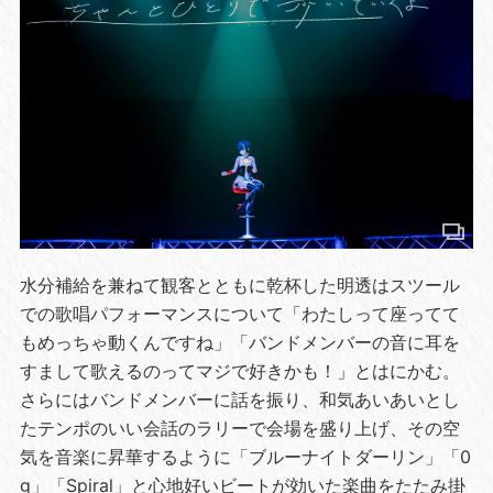
水分補給を兼ねて観客とともに乾杯した明透はスツール
での歌唱パフォーマンスについて「わたしって座ってて
もめっちゃ動くんですね」「バンドメンバーの音に耳を
すまして歌えるのってマジで好きかも！」とはにかむ。
さらにはバンドメンバーに話を振り、和気あいあいとし
たテンポのいい会話のラリーで会場を盛り上げ、その空
気を音楽に昇華するように「ブルーナイトダーリン」「0
g」「Spiral」と心地好いビートが効いた楽曲をたたみ掛