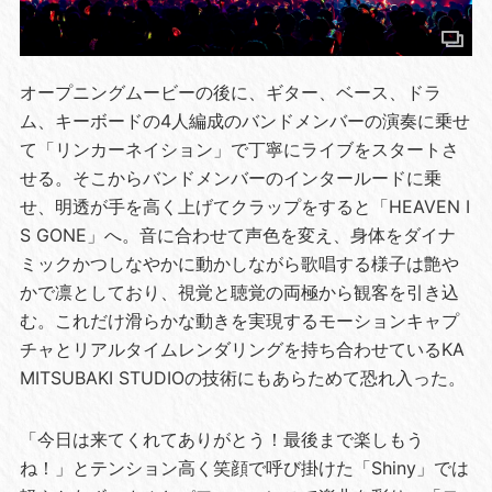
オープニングムービーの後に、ギター、ベース、ドラ
ム、キーボードの4人編成のバンドメンバーの演奏に乗せ
て「リンカーネイション」で丁寧にライブをスタートさ
せる。そこからバンドメンバーのインタールードに乗
せ、明透が手を高く上げてクラップをすると「HEAVEN I
S GONE」へ。音に合わせて声色を変え、身体をダイナ
ミックかつしなやかに動かしながら歌唱する様子は艶や
かで凛としており、視覚と聴覚の両極から観客を引き込
む。これだけ滑らかな動きを実現するモーションキャプ
チャとリアルタイムレンダリングを持ち合わせているKA
MITSUBAKI STUDIOの技術にもあらためて恐れ入った。
「今日は来てくれてありがとう！最後まで楽しもう
ね！」とテンション高く笑顔で呼び掛けた「Shiny」では