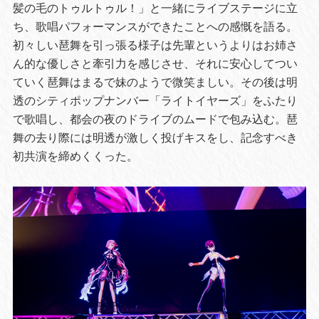
髪の毛のトゥルトゥル！」と一緒にライブステージに立
ち、歌唱パフォーマンスができたことへの感慨を語る。
初々しい琶舞を引っ張る様子は先輩というよりはお姉さ
ん的な優しさと牽引力を感じさせ、それに安心してつい
ていく琶舞はまるで妹のようで微笑ましい。その後は明
透のシティポップナンバー「ライトイヤーズ」をふたり
で歌唱し、都会の夜のドライブのムードで包み込む。琶
舞の去り際には明透が激しく投げキスをし、記念すべき
初共演を締めくくった。