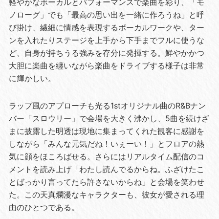
軽やかなボーカルとパフォーマンスで楽曲を彩り、「モ
ノローグ」でも「最高の思い出を一緒に作ろうね」と呼
び掛け、繊細に情感を表現するボーカルワークや、ター
ンを入れたりステージを上手から下手までフルに使うな
ど、自身が持ちうる強みを存分に発揮する。鮮やかかつ
大胆に楽曲を纏いながら楽曲をドライブする様子は非常
に輝かしい。
ラップ風のアプローチも光る1stオリジナル曲のR&Bナン
バー「スロウリー」で会場を大きく沸かし、5曲を続けざ
まに披露した明透は現地に集まってくれた観客に感謝を
しながら「みんな元気だね！いぇーい！」とフロアの熱
気に顔をほころばせる。さらにはリアルタイム配信のコ
メントを読み上げ「わたし読んでるからね。ふざけたこ
とばっかり言ってたら許さないからね」と会場を笑わせ
た。この天真爛漫なキャラクターも、彼女が愛される理
由のひとつである。