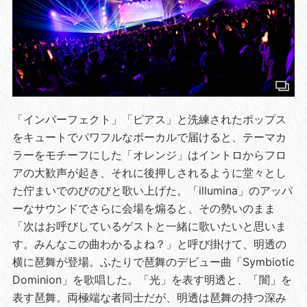
「インパーフェクト」「ピアス」と洗練されたポップス
をキュートでパワフルなボーカルで届けると、テーマカ
ラーをモチーフにした「オレンジ」はイントロからフロ
アの大歓声が起き、それに後押しされるように堂々とし
た佇まいでのびのびと歌い上げた。「illumina」のアッパ
ーなサウンドでさらに会場を煽ると、その勢いのまま
「次はお呼びしているゲストと一緒に歌いたいと思いま
す。みんなこの曲わかるよね？」と呼び掛けて、明透の
横に琶舞が登場。ふたりで琶舞のデビュー曲「Symbiotic
Dominion」を歌唱した。「光」を表す明透と、「闇」を
表す琶舞。両極端な者同士だが、明透は琶舞の持つ深み