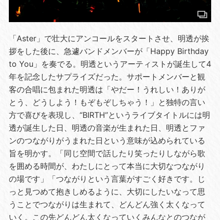
「Aster」で壮大にアンコールをスタートさせ、明透が挨
拶をした後に、急遽バンドメンバーが「Happy Birthday
to You」を奏でる。明透というアーティストが誕生して4
年を記念したサプライズだった。サポートメンバーと観
客の合唱に包まれた明透は「やだー！うれしい！ありが
とう、どうしよう！もぞもぞしちゃう！」と独特の言い
方で喜びを表現し、“BIRTH”というライブタイトルには明
透が誕生した日、明透の音楽が生まれた日、明透とファ
ンのつながりがうまれた日という意味が込められている
旨を明かす。「同じ空間で話したり笑ったりしながら歌
を囲める時間が、わたしにとって本当に大切なつながり
の場です」「つながりという言葉がすごく好きです。じ
っと見つめて抱きしめるように、大切にしたいなって思
うことでつながりは生まれて、どんどん強く太くなって
いく。この先どんどん太くなっていくみんなとのつなが