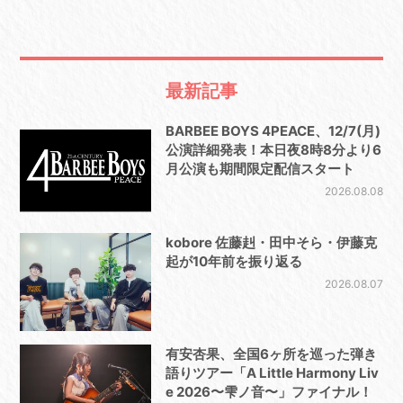
最新記事
BARBEE BOYS 4PEACE、12/7(月)
公演詳細発表！本日夜8時8分より6
月公演も期間限定配信スタート
2026.08.08
kobore 佐藤赳・田中そら・伊藤克
起が10年前を振り返る
2026.08.07
有安杏果、全国6ヶ所を巡った弾き
語りツアー「A Little Harmony Liv
e 2026〜雫ノ音〜」ファイナル！