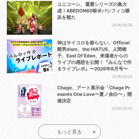
ユニコーン、還暦シリーズの集大
成！ABEDON60祭＠パシフィコ横
浜を観た
2026.08.06
神はサイコロを振らない、Official
髭男dism、the HIATUS、人間椅
子、East Of Eden、来場者からの
ライブの感想を公開！『みんなで作
るライブレポ』〜2026年8月号〜
2026.08.05
Chage、アート展示会「Chage Pr
esents One Love〜夏ノ余白〜」開
催決定
2026.08.05
もっと見る