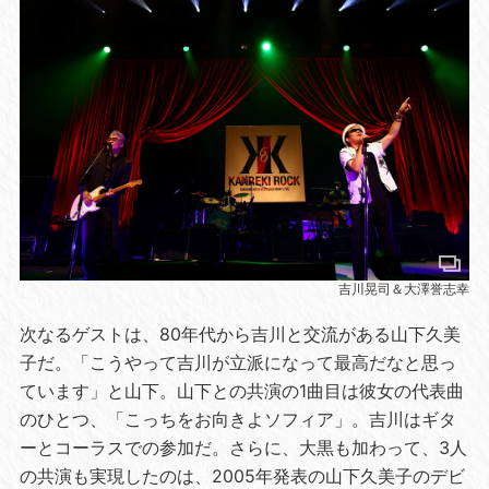
吉川晃司＆大澤誉志幸
次なるゲストは、80年代から吉川と交流がある山下久美
子だ。「こうやって吉川が立派になって最高だなと思っ
ています」と山下。山下との共演の1曲目は彼女の代表曲
のひとつ、「こっちをお向きよソフィア」。吉川はギタ
ーとコーラスでの参加だ。さらに、大黒も加わって、3人
の共演も実現したのは、2005年発表の山下久美子のデビ