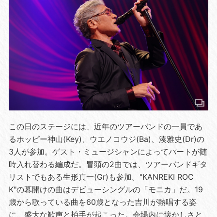
この日のステージには、近年のツアーバンドの一員であ
るホッピー神山(Key)、ウエノコウジ(Ba)、湊雅史(Dr)の
3人が参加。ゲスト・ミュージシャンによってパートが随
時入れ替わる編成だ。冒頭の2曲では、ツアーバンドギタ
リストでもある生形真一(Gr)も参加。"KANREKI ROC
K"の幕開けの曲はデビューシングルの「モニカ」だ。19
歳から歌っている曲を60歳となった吉川が熱唱する姿
に、盛大な歓声と拍手が起こった。会場内に懐かしさと