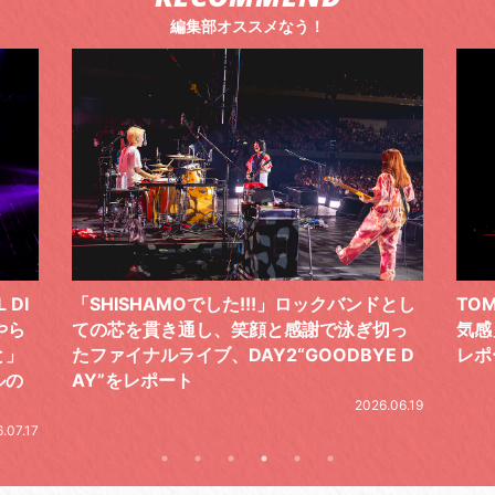
編集部オススメなう！
ドとし
TOMOO、３台の鍵盤で「6月から7月の空
筋肉
切っ
気感」を鮮やかに描いた、FC限定ライブを
の日
E D
レポート
とし
の拍
2026.07.17
.06.19