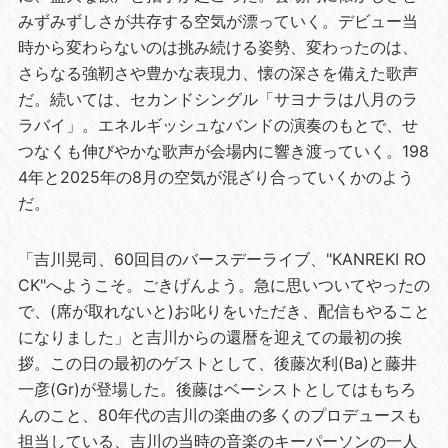
みずみずしさが共存する空気が漂っていく。デビュー当
時から変わらないのは挑み続ける姿勢、変わったのは、
さらなる強靭さや豊かな表現力、懐の深さを備えた歌声
だ。続いては、セカンドシングル「サヨナラは八月のラ
ラバイ」。エネルギッシュなバンドの演奏のもとで、せ
つなくも伸びやかな歌声が会場内に響き渡っていく。198
4年と2025年の8月の空気が混ざり合っていくかのよう
だ。
「吉川晃司、60回目のバースデーライブ、"KANREKI RO
CK"へようこそ。ごきげんよう。急に思いついてやったの
で、(席が取れないと)お叱りをいただき、配信もやること
になりました」と吉川からの還暦を迎えての最初の挨
拶。この日の最初のゲストとして、後藤次利(Ba)と藤井
一彦(Gr)が登場した。後藤はベーシストとしてはもちろ
んのこと、80年代の吉川の楽曲の多くのプロデュースも
担当している、吉川の当時の音楽のキーパーソンの一人