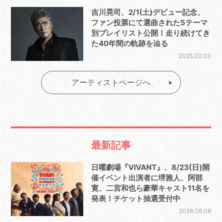
吉川晃司、2/1(土)デビュー記念、
ファン投票にて選曲された5テーマ
別プレイリスト公開！走り続けてき
た40年間の軌跡を辿る
2025.02.03
アーティストページへ
最新記事
日曜劇場『VIVANT』、8/23(日)開
催イベント出演者に堺雅人、阿部
寛、二宮和也ら豪華キャスト11名を
発表！チケット抽選受付中
2026.08.06