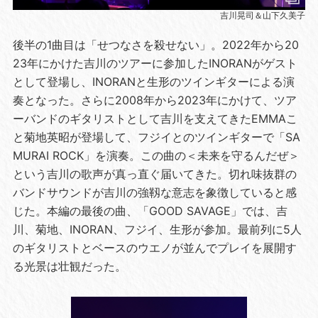
吉川晃司＆山下久美子
後半の1曲目は「せつなさを殺せない」。2022年から20
23年にかけた吉川のツアーに参加したINORANがゲスト
として登場し、INORANと生形のツインギターによる演
奏となった。さらに2008年から2023年にかけて、ツア
ーバンドのギタリストとして吉川を支えてきたEMMAこ
と菊地英昭が登場して、フジイとのツインギターで「SA
MURAI ROCK」を演奏。この曲の＜未来を守るんだぜ＞
という吉川の歌声が真っ直ぐ届いてきた。切れ味抜群の
バンドサウンドが吉川の強靱な意志を象徴していると感
じた。本編の最後の曲、「GOOD SAVAGE」では、吉
川、菊地、INORAN、フジイ、生形が参加。最前列に5人
のギタリストとベースのウエノが並んでプレイを展開す
る光景は壮観だった。