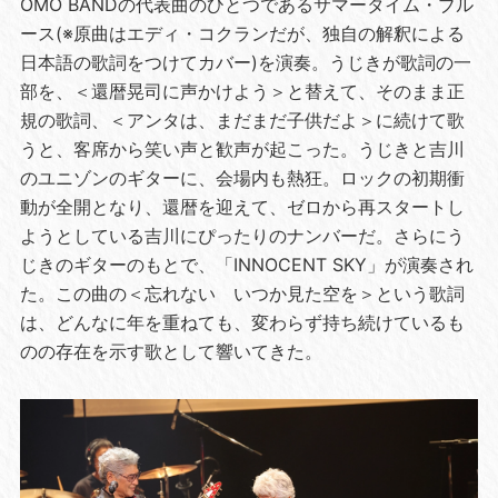
OMO BANDの代表曲のひとつであるサマータイム・ブル
ース(※原曲はエディ・コクランだが、独自の解釈による
日本語の歌詞をつけてカバー)を演奏。うじきが歌詞の一
部を、＜還暦晃司に声かけよう＞と替えて、そのまま正
規の歌詞、＜アンタは、まだまだ子供だよ＞に続けて歌
うと、客席から笑い声と歓声が起こった。うじきと吉川
のユニゾンのギターに、会場内も熱狂。ロックの初期衝
動が全開となり、還暦を迎えて、ゼロから再スタートし
ようとしている吉川にぴったりのナンバーだ。さらにう
じきのギターのもとで、「INNOCENT SKY」が演奏され
た。この曲の＜忘れない いつか見た空を＞という歌詞
は、どんなに年を重ねても、変わらず持ち続けているも
のの存在を示す歌として響いてきた。