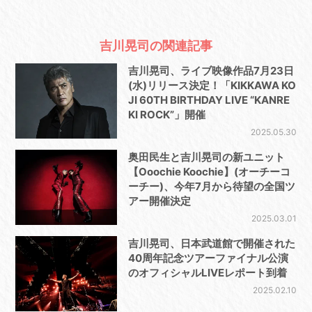
吉川晃司の関連記事
吉川晃司、ライブ映像作品7月23日
(水)リリース決定！「KIKKAWA KO
JI 60TH BIRTHDAY LIVE “KANRE
KI ROCK”」開催
2025.05.30
奥田民生と吉川晃司の新ユニット
【Ooochie Koochie】(オーチーコ
ーチー)、今年7月から待望の全国ツ
アー開催決定
2025.03.01
吉川晃司、日本武道館で開催された
40周年記念ツアーファイナル公演
のオフィシャルLIVEレポート到着
2025.02.10