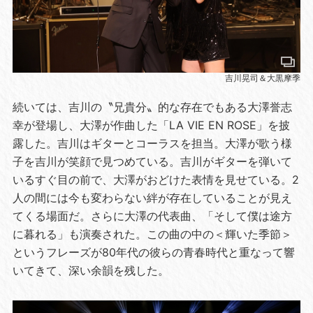
吉川晃司＆大黒摩季
続いては、吉川の〝兄貴分〟的な存在でもある大澤誉志
幸が登場し、大澤が作曲した「LA VIE EN ROSE」を披
露した。吉川はギターとコーラスを担当。大澤が歌う様
子を吉川が笑顔で見つめている。吉川がギターを弾いて
いるすぐ目の前で、大澤がおどけた表情を見せている。2
人の間には今も変わらない絆が存在していることが見え
てくる場面だ。さらに大澤の代表曲、「そして僕は途方
に暮れる」も演奏された。この曲の中の＜輝いた季節＞
というフレーズが80年代の彼らの青春時代と重なって響
いてきて、深い余韻を残した。