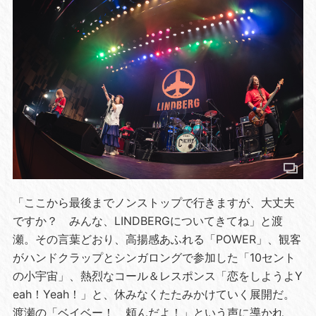
「ここから最後までノンストップで行きますが、大丈夫
ですか？ みんな、LINDBERGについてきてね」と渡
瀬。その言葉どおり、高揚感あふれる「POWER」、観客
がハンドクラップとシンガロングで参加した「10セント
の小宇宙」、熱烈なコール＆レスポンス「恋をしようよY
eah！Yeah！」と、休みなくたたみかけていく展開だ。
渡瀬の「ベイベー！ 頼んだよ！」という声に導かれ