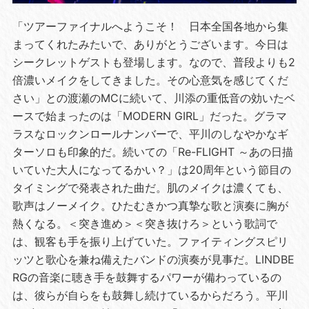
「ツアーファイナルへようこそ！ 日本全国各地から集
まってくれたみたいで、ありがとうございます。今日は
シークレットゲストも登場します。なので、普段よりも2
倍濃いメイクをしてきました。その心意気を感じてくだ
さい」との渡瀬のMCに続いて、川添の重低音の効いたベ
ースで始まったのは「MODERN GIRL」だった。グラマ
ラスなロックンロールナンバーで、平川のしなやかなギ
ターソロも印象的だ。続いての「Re-FLIGHT ～あの日描
いていた大人になってるかい？」は20周年という節目の
タイミングで発表された曲だ。肌のメイクは濃くても、
歌声はノーメイク。ひたむきかつ真摯な歌と演奏に胸が
熱くなる。＜突き進め＞＜突き抜けろ＞という歌詞で
は、観客も手を振り上げていた。ファイティングスピリ
ッツと歌心を兼ね備えたバンドの演奏が見事だ。LINDBE
RGの音楽に聴き手を鼓舞するパワーが備わっているの
は、彼らが自らをも鼓舞し続けているからだろう。平川