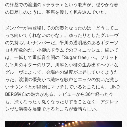
の終盤での渡瀬の＜ラララ＞という歌声が、穏やかな春
の日差しのように、客席を優しく包み込んでいた。
メンバーが再登場しての演奏となったのは「どうしてこ
っち向いてくれないのかな」。ゆったりとしたグルーヴ
の気持ちいいナンバーだ。平川の透明感のあるギターソ
ロも印象的だ。小柳のドラムでのフィニッシュ。続いて
は、一転して重低音全開の「Sugar free」へ。ソリッド
な平川のギターのリフ、川添と小柳の生み出すヘヴィな
グルーヴによって、会場内の温度が上昇していくようだ
った。渡瀬の優美かつ繊細な歌声とエッジの効いた激し
いサウンドとが絶妙にマッチしているところにも、LIND
BERG独自の魅力がある。デビューから36年経った今
も、渋くなったり丸くなったりすることなく、アグレッ
シヴな演奏を展開できるところが素晴らしい。