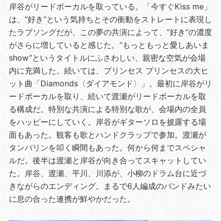
岸谷がリードボーカルを取っている。「今すぐKiss me」
は、“好き”という気持ちとその衝動をストレートに表現し
たラブソングだが、この夢の共演によって、“好き”の濃度
がさらに増していると感じた。“もっともっと愛しあいま
show”というタイトルにふさわしい、親密な空気が会場
内に充満した。続いては、プリンセス プリンセスの大ヒ
ット曲「Diamonds〈ダイアモンド〉」。最初に岸谷がリ
ードボーカルを取り、続いて渡瀬がリードボーカルを取
る構成だ。特別な共演による特別な歌が、会場内の全員
をハッピーにしていく。岸谷がギターソロを披露する場
面もあった。観客も歌とハンドクラップで参加。渡瀬が
タンバリンを叩く瞬間もあった。何から何までスペシャ
ルだ。後半は渡瀬と岸谷が向き合ってスキャットしてい
た。岸谷、渡瀬、平川、川添が、小柳のドラム台に近づ
きながらのエンディング。まるで6人編成のバンドみたい
に息の合った連携が鮮やかだった。