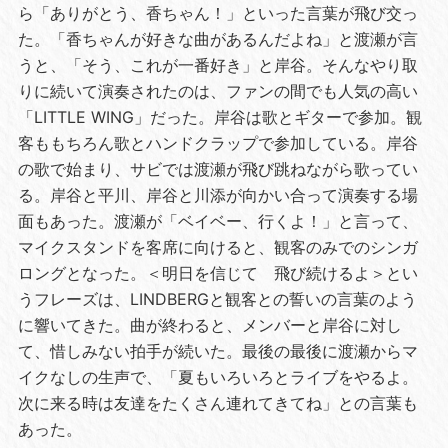
ら「ありがとう、香ちゃん！」といった言葉が飛び交っ
た。「香ちゃんが好きな曲があるんだよね」と渡瀬が言
うと、「そう、これが一番好き」と岸谷。そんなやり取
りに続いて演奏されたのは、ファンの間でも人気の高い
「LITTLE WING」だった。岸谷は歌とギターで参加。観
客ももちろん歌とハンドクラップで参加している。岸谷
の歌で始まり、サビでは渡瀬が飛び跳ねながら歌ってい
る。岸谷と平川、岸谷と川添が向かい合って演奏する場
面もあった。渡瀬が「ベイベー、行くよ！」と言って、
マイクスタンドを客席に向けると、観客のみでのシンガ
ロングとなった。＜明日を信じて 飛び続けるよ＞とい
うフレーズは、LINDBERGと観客との誓いの言葉のよう
に響いてきた。曲が終わると、メンバーと岸谷に対し
て、惜しみない拍手が続いた。最後の最後に渡瀬からマ
イクなしの生声で、「夏もいろいろとライブをやるよ。
次に来る時は友達をたくさん連れてきてね」との言葉も
あった。