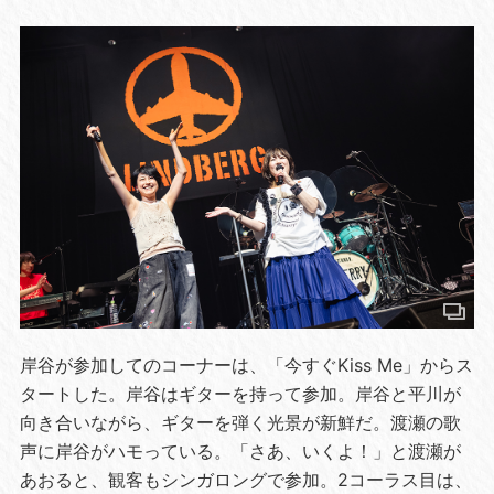
岸谷が参加してのコーナーは、「今すぐKiss Me」からス
タートした。岸谷はギターを持って参加。岸谷と平川が
向き合いながら、ギターを弾く光景が新鮮だ。渡瀬の歌
声に岸谷がハモっている。「さあ、いくよ！」と渡瀬が
あおると、観客もシンガロングで参加。2コーラス目は、