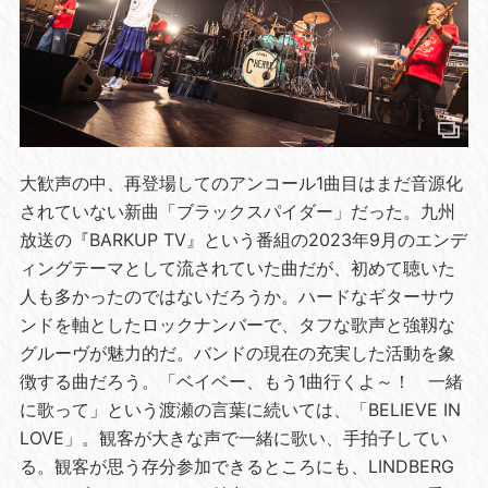
大歓声の中、再登場してのアンコール1曲目はまだ音源化
されていない新曲「ブラックスパイダー」だった。九州
放送の『BARKUP TV』という番組の2023年9月のエンデ
ィングテーマとして流されていた曲だが、初めて聴いた
人も多かったのではないだろうか。ハードなギターサウ
ンドを軸としたロックナンバーで、タフな歌声と強靱な
グルーヴが魅力的だ。バンドの現在の充実した活動を象
徴する曲だろう。「ベイベー、もう1曲行くよ～！ 一緒
に歌って」という渡瀬の言葉に続いては、「BELIEVE IN
LOVE」。観客が大きな声で一緒に歌い、手拍子してい
る。観客が思う存分参加できるところにも、LINDBERG