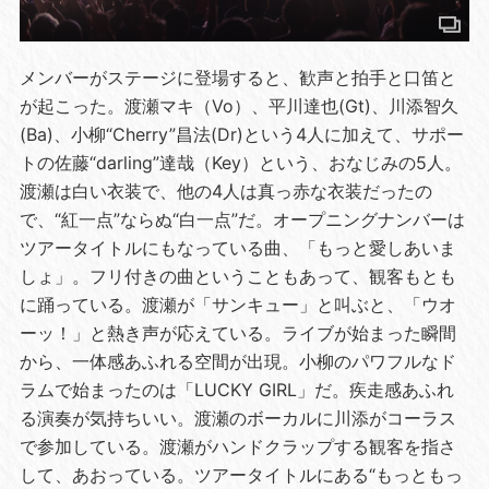
メンバーがステージに登場すると、歓声と拍手と口笛と
が起こった。渡瀬マキ（Vo）、平川達也(Gt)、川添智久
(Ba)、小柳“Cherry”昌法(Dr)という4人に加えて、サポー
トの佐藤“darling”達哉（Key）という、おなじみの5人。
渡瀬は白い衣装で、他の4人は真っ赤な衣装だったの
で、“紅一点”ならぬ“白一点”だ。オープニングナンバーは
ツアータイトルにもなっている曲、「もっと愛しあいま
しょ」。フリ付きの曲ということもあって、観客もとも
に踊っている。渡瀬が「サンキュー」と叫ぶと、「ウオ
ーッ！」と熱き声が応えている。ライブが始まった瞬間
から、一体感あふれる空間が出現。小柳のパワフルなド
ラムで始まったのは「LUCKY GIRL」だ。疾走感あふれ
る演奏が気持ちいい。渡瀬のボーカルに川添がコーラス
で参加している。渡瀬がハンドクラップする観客を指さ
して、あおっている。ツアータイトルにある“もっともっ