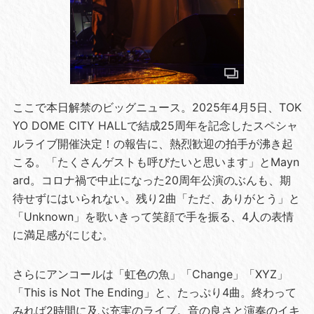
ここで本日解禁のビッグニュース。2025年4月5日、TOK
YO DOME CITY HALLで結成25周年を記念したスペシャ
ルライブ開催決定！の報告に、熱烈歓迎の拍手が沸き起
こる。「たくさんゲストも呼びたいと思います」とMayn
ard。コロナ禍で中止になった20周年公演のぶんも、期
待せずにはいられない。残り2曲「ただ、ありがとう」と
「Unknown」を歌いきって笑顔で手を振る、4人の表情
に満足感がにじむ。
さらにアンコールは「虹色の魚」「Change」「XYZ」
「This is Not The Ending」と、たっぷり4曲。終わって
みれば2時間に及ぶ充実のライブ。音の良さと演奏のイキ