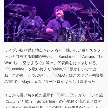
ライブが折り返し地点を超えると、懐かしい曲たちをフ
ァンと共有する時間が来た。「Sunshine」「Around The
World」「空はまるで」等々、代表曲をたっぷりやる。
「Sunshine」を歌い終えたBlaiseが「懐かしいですよ
ね、この曲」とつぶやく。「HALO」はこのツアー初登場
の1曲で、Maynardのギターソロがばっちり決まった。
そこから長い時を経た最新作『CIRCLES』から、“いま旅
に出よう”と歌う「Borderline」の心地良く流れるメロデ
ィに遥かな旅情が香る。“この街にまた来るからね”。いつ