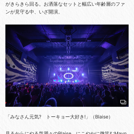
がきらきら回る。お洒落なセットと幅広い年齢層のファ
ンが見守る中、いざ開演。
「みなさん元気? トーキョー大好き!」（Blaise）
見るからにやる気満々のBlaise、にこやかに微笑むMayn