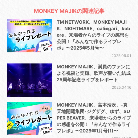
MONKEY MAJIKの関連記事
TM NETWORK、MONKEY MAJI
K、NIGHTMARE、cali≠gari、kob
ore、来場者からのライブの感想を
公開！『みんなで作るライブレ
ポ』〜2025年5月号〜
2025.05.01
MONKEY MAJIK、満員のファンに
よる祝福と笑顔、歌声が響いた結成
25周年記念ライブをレポート
2025.04.16
MONKEY MAJIK、宮本浩次、-真
天地開闢集団-ジグザグ、ゆず、SU
PER BEAVER、来場者からのライブ
の感想を公開！『みんなで作るライ
ブレポ』〜2025年1月号(1)〜