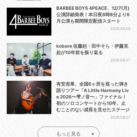
BARBEE BOYS 4PEACE、12/7(月)
公演詳細発表！本日夜8時8分より6
月公演も期間限定配信スタート
2026.08.08
kobore 佐藤赳・田中そら・伊藤克
起が10年前を振り返る
2026.08.07
有安杏果、全国6ヶ所を巡った弾き
語りツアー「A Little Harmony Liv
e 2026〜雫ノ音〜」ファイナル！
初のソロコンサートから10年、止
むことのない成長を見せたステージ
2026.08.07
もっと見る