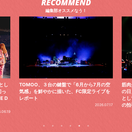
RECOMMEND
編集部オススメなう！
の空
筋肉少女帯、恒例の周年記念ライブ「#筋少
黒夢が
ブを
の日」。今年は“「幻と想」5 LIVE”のFINAL
銘打
として開催。天井知らずのステージに万雷
一無
の拍手。秋ツアーも発表
た初
.07.17
2026.07.17