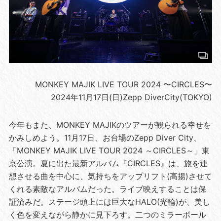
MONKEY MAJIK LIVE TOUR 2024 〜CIRCLES〜
2024年11月17日(日)Zepp DiverCity(TOKYO)
今年もまた、MONKEY MAJIKのツアーが観られる幸せを
かみしめよう。11月17日、お台場のZepp Diver City、
「MONKEY MAJIK LIVE TOUR 2024 ～CIRCLES～」東
京公演。夏に出た最新アルバム『CIRCLES』は、旅を連
想させる曲を中心に、気持ちをアップリフト(高揚)させて
くれる素敵なアルバムだった。ライブ映えすることは保
証済みだ。ステージ頭上には巨大なHALO(光輪)が、美し
く色を変えながら静かに見下ろす。二つのミラーボール