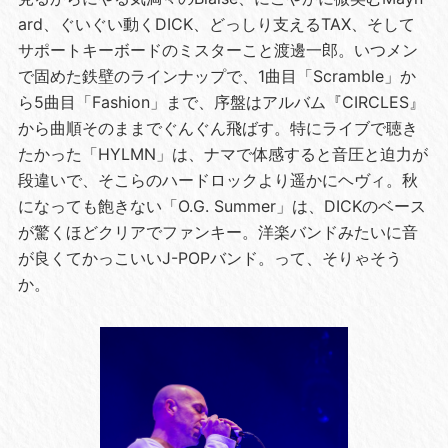
ard、ぐいぐい動くDICK、どっしり支えるTAX、そして
サポートキーボードのミスターこと渡邊一郎。いつメン
で固めた鉄壁のラインナップで、1曲目「Scramble」か
ら5曲目「Fashion」まで、序盤はアルバム『CIRCLES』
から曲順そのままでぐんぐん飛ばす。特にライブで聴き
たかった「HYLMN」は、ナマで体感すると音圧と迫力が
段違いで、そこらのハードロックより遥かにヘヴィ。秋
になっても飽きない「O.G. Summer」は、DICKのベース
が驚くほどクリアでファンキー。洋楽バンドみたいに音
が良くてかっこいいJ-POPバンド。って、そりゃそう
か。