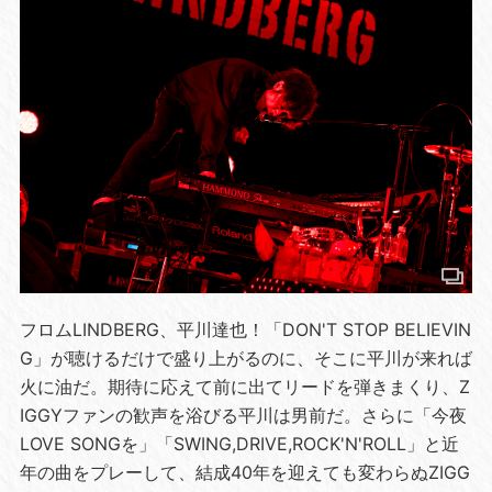
フロムLINDBERG、平川達也！「DON'T STOP BELIEVIN
G」が聴けるだけで盛り上がるのに、そこに平川が来れば
火に油だ。期待に応えて前に出てリードを弾きまくり、Z
IGGYファンの歓声を浴びる平川は男前だ。さらに「今夜
LOVE SONGを」「SWING,DRIVE,ROCK'N'ROLL」と近
年の曲をプレーして、結成40年を迎えても変わらぬZIGG