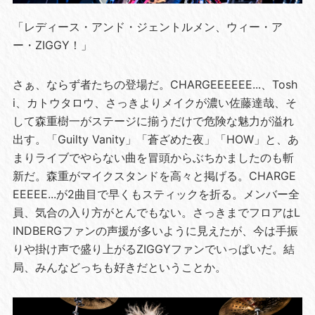
「レディース・アンド・ジェントルメン、ウィー・ア
ー・ZIGGY！」
さぁ、ならず者たちの登場だ。CHARGEEEEEE...、Tosh
i、カトウタロウ、さっきよりメイクが濃い佐藤達哉、そ
して森重樹一がステージに揃うだけで危険な魅力が溢れ
出す。「Guilty Vanity」「蒼ざめた夜」「HOW」と、あ
まりライブでやらない曲を冒頭からぶちかましたのも斬
新だ。森重がマイクスタンドを高々と掲げる。CHARGE
EEEEE...が2曲目で早くもスティックを折る。メンバー全
員、気合の入り方がとんでもない。さっきまでフロアはL
INDBERGファンの声援が多いように見えたが、今は手振
りや掛け声で盛り上がるZIGGYファンでいっぱいだ。結
局、みんなどっちも好きだということか。