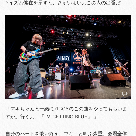
Yイズム健在を示すと、さぁいよいよこの人の出番だ。
「マキちゃんと一緒にZIGGYのこの曲をやってもらいま
すか。行くよ、『I’M GETTING BLUE』!」
自分のパートを歌い終え、マキ！と叫ぶ森重。会場全体