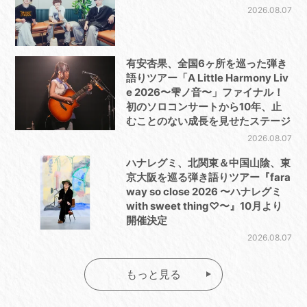
2026.08.07
有安杏果、全国6ヶ所を巡った弾き
語りツアー「A Little Harmony Liv
e 2026〜雫ノ音〜」ファイナル！
初のソロコンサートから10年、止
むことのない成長を見せたステージ
2026.08.07
ハナレグミ、北関東＆中国山陰、東
京大阪を巡る弾き語りツアー『fara
way so close 2026 〜ハナレグミ
with sweet thing♡〜』10月より
開催決定
2026.08.07
もっと見る