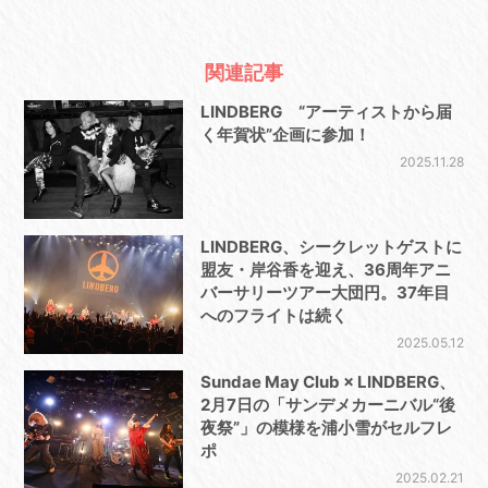
関連記事
LINDBERG “アーティストから届
く年賀状”企画に参加！
2025.11.28
LINDBERG、シークレットゲストに
盟友・岸谷香を迎え、36周年アニ
バーサリーツアー大団円。37年目
へのフライトは続く
2025.05.12
Sundae May Club × LINDBERG、
2月7日の「サンデメカーニバル“後
夜祭”」の模様を浦小雪がセルフレ
ポ
2025.02.21