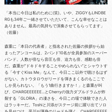
「本当に今日は私のために(笑)。いや、ZIGGYもLINDBE
RGも34年ご一緒させていただいて、こんな幸せなことは
ありません。最高の気持ちで演奏させてもらってます」
（佐藤）
森重に「本日の代表者」と指名された佐藤の挨拶から始
まったアンコールは、2バンド10名が全員参加のスーパー
バンド。人数が倍なら音圧も倍、迫力も倍、感動も倍
だ。森重が“ドキドキすることやめられない”とシャウトす
る「今すぐKiss Me」なんて、今日ここ以外で聴けるはず
がない。カトウタロウがリードを弾きまくるのもここで
しか見られない。「もう1曲行きますか！」と森重が叫
び、CHARGEEEEEE...とCherryの強力ダブルドラムが炸
裂する「GLORIA」の凄さを、今日この場で体験できた人
はラッキーだ。Toshiと川添がステージ前に躍り出てソロ
を見せつけ、平川が渾身のリードを弾く。CHARGEEEEE