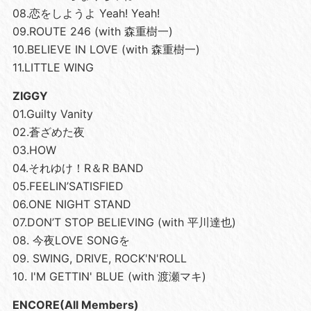
08.恋をしようよ Yeah! Yeah!
09.ROUTE 246 (with 森重樹一)
10.BELIEVE IN LOVE (with 森重樹一)
11.LITTLE WING
ZIGGY
01.Guilty Vanity
02.蒼ざめた夜
03.HOW
04.それゆけ！R＆R BAND
05.FEELIN’SATISFIED
06.ONE NIGHT STAND
07.DON’T STOP BELIEVING (with 平川達也)
08. 今夜LOVE SONGを
09. SWING, DRIVE, ROCK'N'ROLL
10. I'M GETTIN' BLUE (with 渡瀬マキ)
ENCORE(All Members)