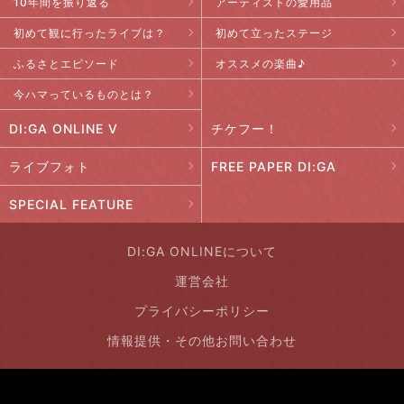
10年間を振り返る
アーティストの愛用品
初めて観に行ったライブは？
初めて立ったステージ
ふるさとエピソード
オススメの楽曲♪
今ハマっているものとは？
DI:GA ONLINE V
チケフー！
ライブフォト
FREE PAPER DI:GA
SPECIAL FEATURE
DI:GA ONLINEについて
運営会社
プライバシーポリシー
情報提供・その他お問い合わせ