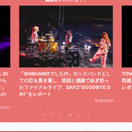
ドとし
TOMOO、３台の鍵盤で「6月から7月の空
筋肉
切っ
気感」を鮮やかに描いた、FC限定ライブを
の日
E D
レポート
とし
の拍
2026.07.17
.06.19