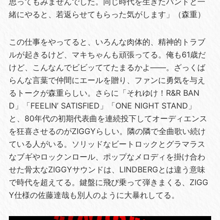
思ってもみませんでした。同じ時代を生きたバンドと一
緒にやると、若返らせてもらった気がします」（森重）
この仕事をやってると、いろんな肉体的、精神的トラブ
ルが起きるけど、マキちゃんも頑張ってる。俺も61歳だ
けど、こんなんでビビッててたまるかよ――。ざっくば
らんな言葉で仲間にエールを贈り、ファンに勇気を与え
るトークが森重らしい。さらに「それゆけ！R&R BAN
D」「FEELIN’ SATISFIED」「ONE NIGHT STAND」
と、80年代の初期代表曲を連続投下してオーディエンス
を狂喜させるのがZIGGYらしい。隣の隣で全曲歌い続け
ている人がいる。ソリッドなビートロックとグラマラス
なブギやロックンロール、ポップなメロディを掛け合わ
せた骨太なZIGGYサウンドは、LINDBERGとは違う意味
で時代を超えてる。鍵盤に飛び乗って弾きまくる、ZIGG
Y仕様の佐藤達哉も別人のように大暴れしてる。