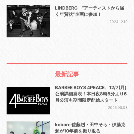
LINDBERG “アーティストから届
く年賀状”企画に参加！
2024.12.19
最新記事
BARBEE BOYS 4PEACE、12/7(月)
公演詳細発表！本日夜8時8分より6
月公演も期間限定配信スタート
2026.08.08
kobore 佐藤赳・田中そら・伊藤克
起が10年前を振り返る