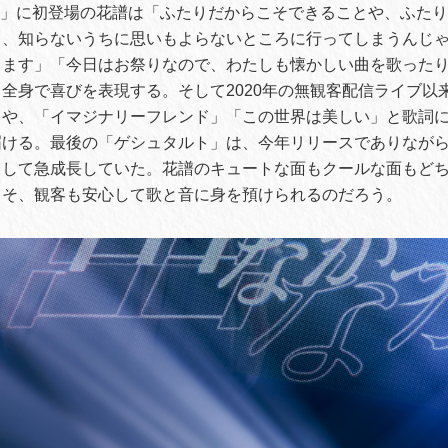
ity Live」に初登場の花譜は「ふたりだからこそできることや、ふ
て、知らないうちに思いもよらないところに行ってしまうんじ
ります」「今日はお祭りなので、わたしも懐かしい曲を歌った
全身で喜びを表現する。そして2020年の無観客配信ライブ以
」や、「イマジナリーフレンド」「この世界は美しい」と歌詞
届ける。最後の「ゲシュタルト」は、今年リリースでありなが
として急成長していた。花譜のキュートな面もクールな面もど
こそ、観客も安心して歌と音に身を預けられるのだろう。