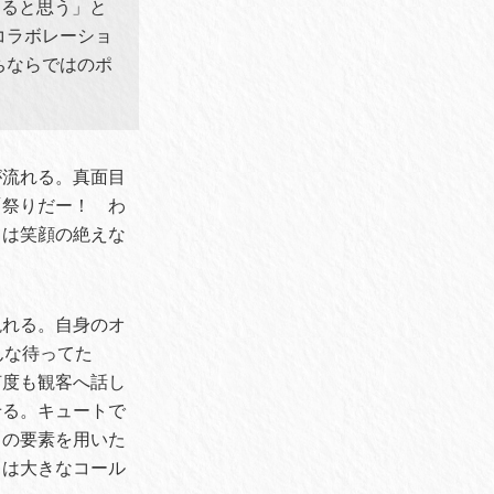
なると思う」と
コラボレーショ
ちならではのポ
が流れる。真面目
「祭りだー！ わ
りは笑顔の絶えな
現れる。自身のオ
んな待ってた
何度も観客へ話し
せる。キュートで
クの要素を用いた
らは大きなコール