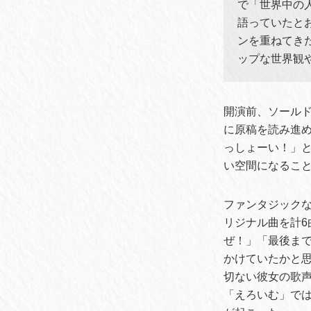
で「世界中の
語っていたと
ンを重ねてき
ップな世界観
開演前、ソール
に原稿を読み進
っしょーい！」
い空間になるこ
ファンタジック
リジナル曲を計6
ぜ！」「最後ま
かけていたかと
切ない彼女の歌
「えろいむ」で