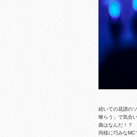
続いての花譜の
喰らう」で気合
曲はなんだ！？
同様に巧みなM