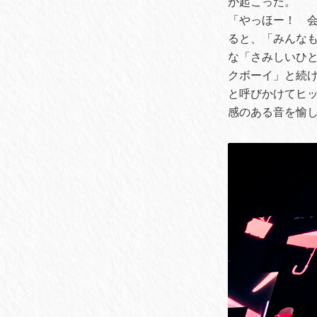
が起こった。
「やっほー！ 
ると、「みんな
な「さみしいひ
クボーイ」と続
と呼びかけてヒ
感のある音を愉