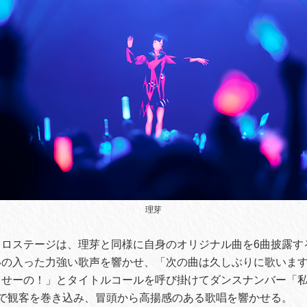
理芽
ソロステージは、理芽と同様に自身のオリジナル曲を6曲披露す
いの入った力強い歌声を響かせ、「次の曲は久しぶりに歌いま
 せーの！」とタイトルコールを呼び掛けてダンスナンバー「
Cで観客を巻き込み、冒頭から高揚感のある歌唱を響かせる。