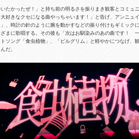
会いたかったぜ！」と持ち前の明るさを振りまき観客とコミュ
も大好きなクセになる曲やっちゃいます！」と告げ、アンニュ
と」、時計の針のように腕を動かすなどの振り付けもギミック
けざまに歌唱する。その後も「次はお馴染みのあの曲です！ 
ットソング「食虫植物」、「ピルグリム」と軽やかにつなげ、
しんだ。