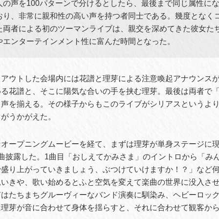
人の声を100パターンで分けるとしたら、最後まで同じ属性に
おり、非常に親和性の高い声を持つ者同士である。幾度となく
た両者による初のツーマンライブは、親交を深めてきた彼女た
やエンターテインメント性に富んだ時間となった。
ドアウトした会場内には花譜と理芽による注意喚起アナウンス
める花譜と、そこに陽気な合いの手を挟む理芽。最後は両者で
と声を揃える。その様子からもこのライブがシリアスというよ
とがうかがえた。
なオープニングムービーを経て、まずは理芽が単身ステージに
曲披露した。1曲目「おしえてかみさま」のイントロから「み
で盛り上がっていきましょう、ぶつけていけますか！？」など
思いきや、歌い始めるとふと空気を変えて楽曲の世界に没入さ
声はたちまちグルーヴィーなバンド演奏に馴染み、ヘビーロッ
は理芽が音に合わせて身体を揺らすと、それに合わせて観客か