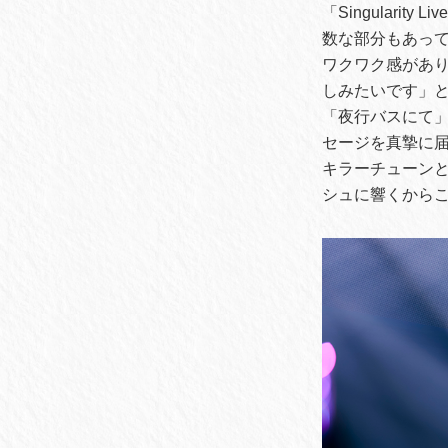
「Singular
数な部分もあっ
ワクワク感があ
しみたいです」と
「夜行バスにて
セージを真摯に
キラーチューン
シュに響くから