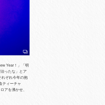
 Year！」「明
が治ったな」とア
それぞれ今年の抱
熱血ティーチャ
フロアを沸かせ、