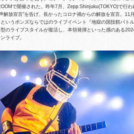
ROOMで開催された。昨年7月、Zepp Shinjuku(TOKYO)で
全発声解放宣言”を告げ、長かったコロナ禍からの解放を宣言。11
スというポンズならではのライブイベント『地獄の国技館バト
型のライブスタイルが復活し、本領発揮といった感のある202
マンライブ。