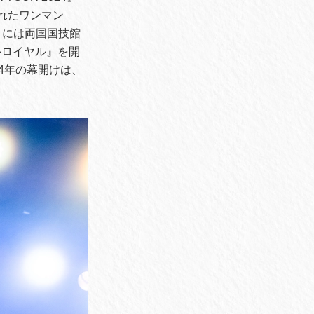
行われたワンマン
月には両国国技館
ルロイヤル』を開
4年の幕開けは、