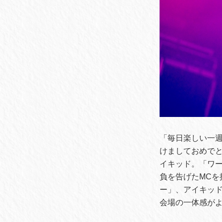
「毎日楽しい一週間
けましておめで
イキッド。「ワー
負を告げたMCを挟
ー」、アイキッ
会場の一体感が