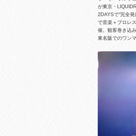
が東京・LIQUID
2DAYSで“完
で音楽＋プロレ
催。観客巻き込み
東名阪でのワン