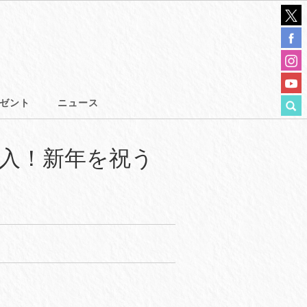
ゼント
ニュース
入！新年を祝う