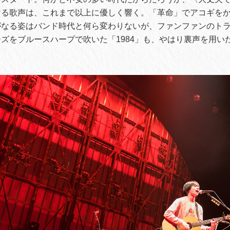
ける歌声は、これまで以上に優しく響く。「革命」でアコギを
がなる姿はバンド時代と何ら変わりないが、ファンファンのト
ズをブルースハープで吹いた「1984」も、やはり裏声を用い