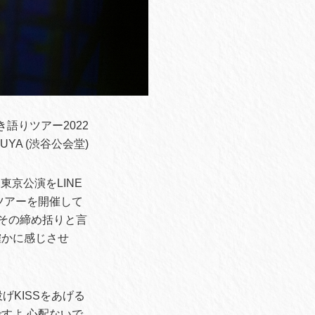
語りツアー2022
IBUYA (渋谷公会堂)
東京公演をLINE
りツアーを開催して
。その締め括りと言
確かに感じさせ
げKISSをあげる
すよ 心配ないで