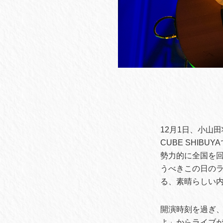
12月1日、小山
CUBE SHI
勢力的に全国を回り
うべきこの日の
る、素晴らしい
開演時刻を過ぎ、
よ」からライブが