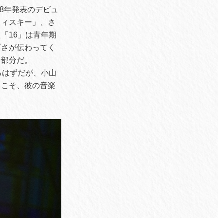
08年発表のデビュ
ウィスキー」、さ
「16」は青年期
ブさが伝わってく
な部分だ。
るはずだが、小山
らこそ、彼の音楽