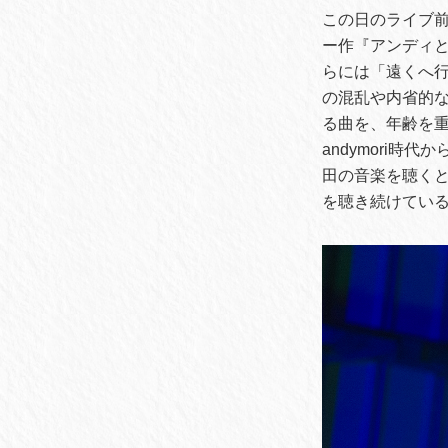
この日のライブ前
ー作『アンディ
らには「遠くへ行
の混乱や内省的
る曲を、年齢を
andymori
田の音楽を聴く
を聴き続けてい