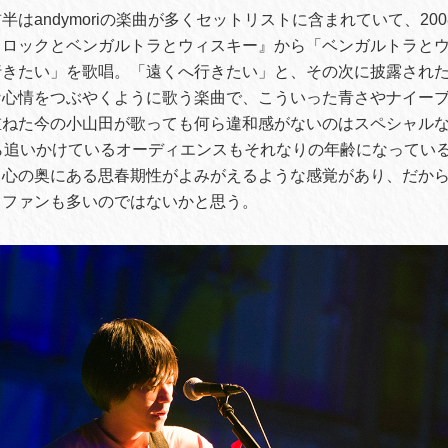
半はandymoriの楽曲が多くセットリストに含まれていて、20
とロックとベンガルトラとウィスキー』から「ベンガルトラと
きたい」を歌唱。「遠くへ行きたい」と、その次に披露された
な心情をつぶやくように歌う楽曲で、こういった青さやナイー
重ねた今の小山田が歌っても何ら違和感がないのはスペシャル
時代から追いかけているオーディエンスもそれなりの年齢になってい
と心の奥にある思春期性がよみがえるような感覚があり、だか
るファンも多いのではないかと思う。