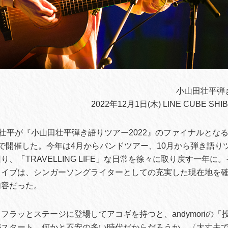
⼩⼭⽥壮平弾き
2022年12月1日(木) LINE CUBE SH
田壮平が『小山田壮平弾き語りツアー2022』のファイナルとなる
BUYAで開催した。今年は4月からバンドツアー、10月から弾き語
、「TRAVELLING LIFE」な日常を徐々に取り戻す一年に
ライブは、シンガーソングライターとしての充実した現在地を
内容だった。
フラッとステージに登場してアコギを持つと、andymoriの「投
スタート。何かと不安の多い時代だからだろうか、〈大丈夫で