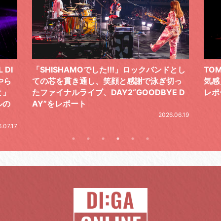
ドとし
TOMOO、３台の鍵盤で「6月から7月の空
筋肉
切っ
気感」を鮮やかに描いた、FC限定ライブを
の日
E D
レポート
とし
の拍
2026.07.17
.06.19