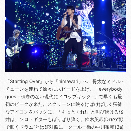
「Starting Over」から「himawari」へ、骨太なミドル・
チューンを連ねて徐々にスピードを上げ、「everybody
goes −秩序のない現代にドロップキック−」で早くも最
初のピークが来た。スクリーンに映るけばけばしく猥雑
なアイコンをバックに、「もっとくれ!」と叫び続ける桜
井は、ソロ・ギターもばりばり弾く。鈴木英哉(Dr)の“顔
で叩くドラム”とは好対照に、クール一徹の中川敬輔(Ba)