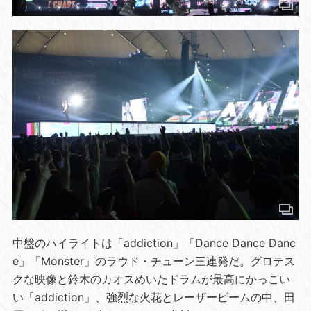
中盤のハイライトは「addiction」「Dance Dance Danc
e」「Monster」のラウド・チューン三連発だ。グロテス
クな映像と鈴木のカオスめいたドラムが最高にかっこい
い「addiction」、強烈な火花とレーザービームの中、田