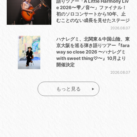
語りツアー「A Little Harmony Liv
e 2026〜雫ノ音〜」ファイナル！
初のソロコンサートから10年、止
むことのない成長を見せたステージ
2026.08.07
ハナレグミ、北関東＆中国山陰、東
京大阪を巡る弾き語りツアー『fara
way so close 2026 〜ハナレグミ
with sweet thing♡〜』10月より
開催決定
2026.08.07
もっと見る