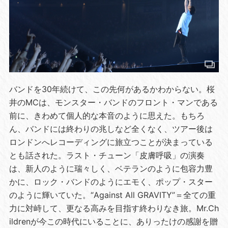
バンドを30年続けて、この先何があるかわからない。桜
井のMCは、モンスター・バンドのフロント・マンである
前に、きわめて個人的な本音のように思えた。もちろ
ん、バンドには終わりの兆しなど全くなく、ツアー後は
ロンドンへレコーディングに旅立つことが決まっている
とも話された。ラスト・チューン「皮膚呼吸」の演奏
は、新人のように瑞々しく、ベテランのように包容力豊
かに、ロック・バンドのようにエモく、ポップ・スター
のように輝いていた。“Against All GRAVITY”＝全ての重
力に対峙して、更なる高みを目指す終わりなき旅。Mr.Ch
ildrenが今この時代にいることに、ありったけの感謝を贈