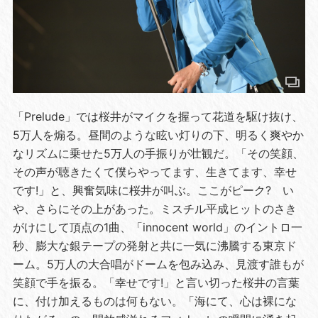
「Prelude」では桜井がマイクを握って花道を駆け抜け、
5万人を煽る。昼間のような眩い灯りの下、明るく爽やか
なリズムに乗せた5万人の手振りが壮観だ。「その笑顔、
その声が聴きたくて僕らやってます、生きてます、幸せ
です!」と、興奮気味に桜井が叫ぶ。ここがピーク? い
や、さらにその上があった。ミスチル平成ヒットのさき
がけにして頂点の1曲、「innocent world」のイントロ一
秒、膨大な銀テープの発射と共に一気に沸騰する東京ド
ーム。5万人の大合唱がドームを包み込み、見渡す誰もが
笑顔で手を振る。「幸せです!」と言い切った桜井の言葉
に、付け加えるものは何もない。「海にて、心は裸にな