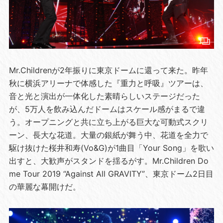
Mr.Childrenが2年振りに東京ドームに還って来た。昨年
秋に横浜アリーナで体感した『重力と呼吸』ツアーは、
音と光と演出が一体化した素晴らしいステージだった
が、5万人を飲み込んだドームはスケール感がまるで違
う。オープニングと共に立ち上がる巨大な可動式スクリ
ーン、長大な花道。大量の銀紙が舞う中、花道を全力で
駆け抜けた桜井和寿(Vo&G)が1曲目「Your Song」を歌い
出すと、大歓声がスタンドを揺るがす。Mr.Children Do
me Tour 2019 “Against All GRAVITY”、東京ドーム2日目
の華麗な幕開けだ。