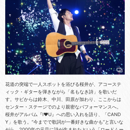
花道の突端で一人スポットを浴びる桜井が、アコーステ
ィック・ギターを弾きながら「名もなき詩」を歌いだ
す。サビからは鈴木、中川、田原が加わり、ここからは
センター・ステージでのより親密なパフォーマンスへ。
桜井がアルバム『I♥U』への思い入れを語り、「CAND
Y」を歌う。“今までで歌詞が一番好きな曲かも”と言いな
がら、2000年の元旦に詩が生まれたという「ロードムー