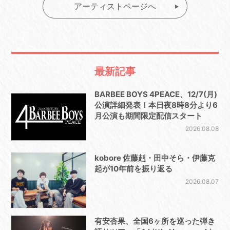
アーティストページへ
最新記事
BARBEE BOYS 4PEACE、12/7(月)
公演詳細発表！本日夜8時8分より6
月公演も期間限定配信スタート
2026.08.08
kobore 佐藤赳・田中そら・伊藤克
起が10年前を振り返る
2026.08.07
有安杏果、全国6ヶ所を巡った弾き