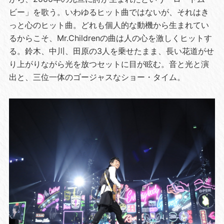
ビー」を歌う。いわゆるヒット曲ではないが、それはき
っと心のヒット曲。どれも個人的な動機から生まれてい
るからこそ、Mr.Childrenの曲は人の心を激しくヒットす
る。鈴木、中川、田原の3人を乗せたまま、長い花道がせ
り上がりながら光を放つセットに目が眩む。音と光と演
出と、三位一体のゴージャスなショー・タイム。