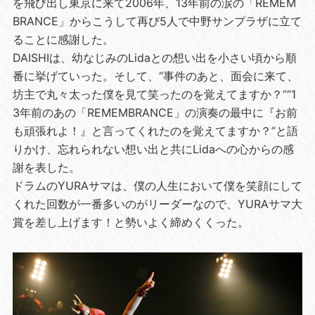
を飛び出し東京に来て2006年、13年前の涙の「REMEM
BRANCE」からこうして再び5人で中野サンプラザに立て
ることに感謝した。
DAISHIは、幼なじみのLidaとの想い出を小さい頃から順
番に挙げていった。そして、“事件のあと、面会に来て、
坊主で丸々太った僕を見て笑ったのを覚えてますか？”“1
3年前のあの「REMEMBRANCE」の演奏の最中に『お前
も頑張れよ！』と言ってくれたのを覚えてますか？”と語
りかけ、忘れられない想い出と共にLidaへの心からの感
謝を表した。
ドラムのYURAサマは、僕の人生において僕を笑顔にして
くれた回数が一番多いのがリーダーなので、YURAサマ大
賞を差し上げます！と勢いよく締めくくった。