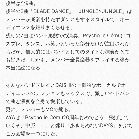
後半は全9曲。
後半の2曲「BLADE DANCE」「JUNGLE×JUNGLE」は
メンバーが楽器を持たずダンスをするスタイルで、オー
ディエンスを躍りまくらせる。
残りの7曲はバンド形態での演奏。Psycho le Cémuはコ
スプレ、ダンス、お笑いといった部分だけが注目されが
ちだが、個人的にはバンドとしてのタイトな演奏がとて
も好きだ。しかも、メンバー全員楽器をプレイする姿が
本当に絵になる。
そんなバンドプレイとDAISHIの圧倒的なボーカルでオー
ディエンスのテンションもマックスで、激しいヘドバン
で曲と演奏を全身で悦楽している。
更に、メンバーもMCで煽る。
AYAは「Psycho le Cému20周年おめでとう。飛ばして
いくぞ、中野！！」と煽り「あきらめないDAYS」をぶち
こみ会場を一つにした。