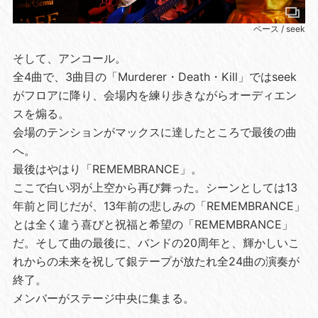
ベース / seek
そして、アンコール。
全4曲で、3曲目の「Murderer・Death・Kill」ではseek
がフロアに降り、会場内を練り歩きながらオーディエン
スを煽る。
会場のテンションがマックスに達したところで最後の曲
へ。
最後はやはり「REMEMBRANCE」。
ここで白い羽が上空から再び舞った。シーンとしては13
年前と同じだが、13年前の悲しみの「REMEMBRANCE」
とは全く違う喜びと祝福と希望の「REMEMBRANCE」
だ。そして曲の最後に、バンドの20周年と、輝かしいこ
れからの未来を祝して銀テープが放たれ全24曲の演奏が
終了。
メンバーがステージ中央に集まる。