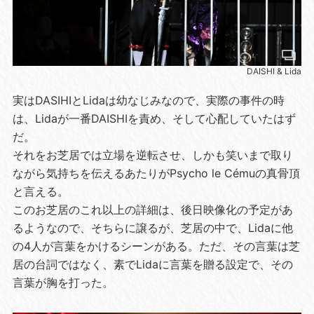
DAISHI & Lida
実はDASIHIとLidaは幼なじみなので、実際の事件の時
は、Lidaが一番DAISHIを責め、そして心配していたはず
だ。
それをお芝居では立場を逆転させ、しかも笑いまで取り
ながら気持ちを伝えるあたりがPsycho le Cémuの真骨頂
と言える。
このお芝居のこれ以上の詳細は、後日映像化の予定があ
るようなので、そちらに譲るが、芝居の中で、Lidaに他
の4人が言葉をかけるシーンがある。ただ、その言葉は芝
居の台詞ではなく、素でLidaに言葉を贈る設定で、その
言葉が胸を打った。