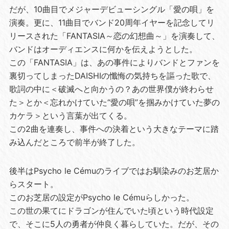
だが、10曲目でメジャーデビューシングル「愛の唄」を
演奏。更に、11曲目でバンド20周年イヤーを記念してリ
リースされた「FANTASIA～恋の幻想曲～」を演奏して、
バンドはオーディエンスに何かを伝えようとした。
この「FANTASIA」は、あの事件によりバンドとファンを
裏切ってしまったDAISHIの懺悔の気持ちを謳った歌で、
歌詞の中に＜破滅へと向かうの？あの世界僕が終わらせ
た＞とか＜忘れかけていた“愛の唄”を掴みかけていた夢の
カケラ＞という言葉が出てくる。
この2曲を連奏し、事件への決着という大きなテーマに踏
み込んだところで前半が終了した。
後半はPsycho le Cémuのライブではお馴染みのお芝居か
らスタート。
このお芝居の設定がPsycho le Cémuらしかった。
この世の果てにドラゴンが住んでいた頃という時代設定
で、そこに5人の勇者が仲良く暮らしていた。だが、その