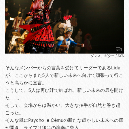
ダンス、ギター / AYA
そんなメンバーからの言葉を受けてリーダーであるLida
が、ここからまた5人で新しい未来へ向けて頑張って行こ
うと高らかに宣言。
こうして、5人は再び絆で結ばれ、新しい未来の扉を開け
た……。
そして、会場からは温かい、大きな拍手が自然と巻き起
こった。
そんな風にPsycho le Cémuの新たな輝かしい未来への扉
が開き、ライブは後半の演奏に突入。