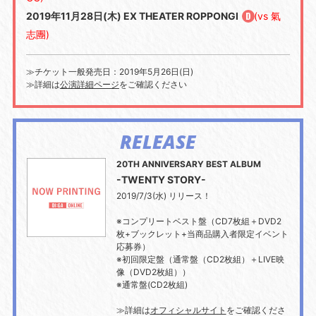
2019年11月28日(木) EX THEATER ROPPONGI
(vs 氣
志團)
≫チケット一般発売日：2019年5月26日(日)
≫詳細は
公演詳細ページ
をご確認ください
RELEASE
20TH ANNIVERSARY BEST ALBUM
-TWENTY STORY-
2019/7/3(水) リリース！
※コンプリートベスト盤（CD7枚組＋DVD2
枚+ブックレット+当商品購入者限定イベント
応募券）
※初回限定盤（通常盤（CD2枚組）＋LIVE映
像（DVD2枚組））
※通常盤(CD2枚組)
≫詳細は
オフィシャルサイト
をご確認くださ