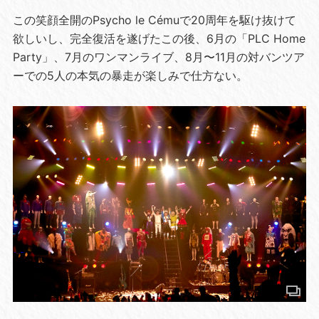
この笑顔全開のPsycho le Cémuで20周年を駆け抜けて
欲しいし、完全復活を遂げたこの後、6月の「PLC Home
Party」、7月のワンマンライブ、8月〜11月の対バンツア
ーでの5人の本気の暴走が楽しみで仕方ない。