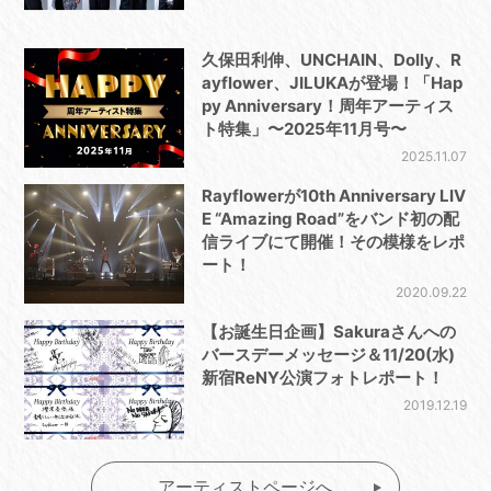
久保田利伸、UNCHAIN、Dolly、R
ayflower、JILUKAが登場！「Hap
py Anniversary！周年アーティス
ト特集」〜2025年11月号〜
2025.11.07
Rayflowerが10th Anniversary LIV
E “Amazing Road”をバンド初の配
信ライブにて開催！その模様をレポ
ート！
2020.09.22
【お誕生日企画】Sakuraさんへの
バースデーメッセージ＆11/20(水)
新宿ReNY公演フォトレポート！
2019.12.19
アーティストページへ