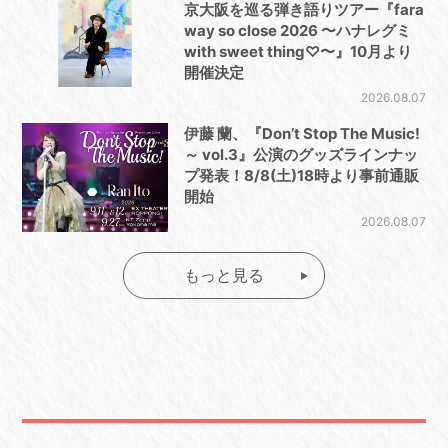
京大阪を巡る弾き語りツアー『fara
way so close 2026 〜ハナレグミ
with sweet thing♡〜』10月より
開催決定
2026.08.07
伊藤 蘭、『Don’t Stop The Music!
～ vol.3』公演のグッズラインナッ
プ発表！8/8(土)18時より事前通販
開始
2026.08.07
もっと見る