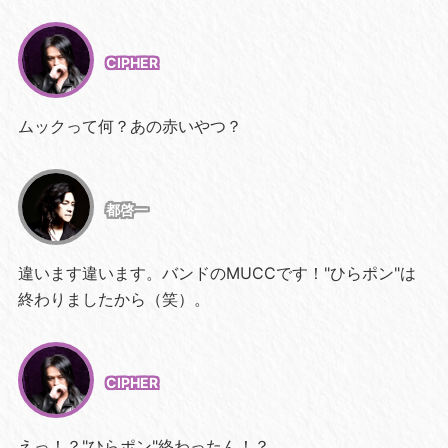
CIPHER
ムックって何？あの赤いやつ？
都啓一
違います違います。バンドのMUCCです！"ひらポン"は
終わりましたから（笑）。
CIPHER
えっ！？"ひらポン"終わったん！？