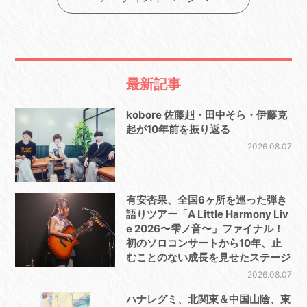
最新記事
kobore 佐藤赳・田中そら・伊藤克
起が10年前を振り返る
2026.08.07
有安杏果、全国6ヶ所を巡った弾き
語りツアー「A Little Harmony Liv
e 2026〜雫ノ音〜」ファイナル！
初のソロコンサートから10年、止
むことのない成長を見せたステージ
2026.08.07
ハナレグミ、北関東＆中国山陰、東