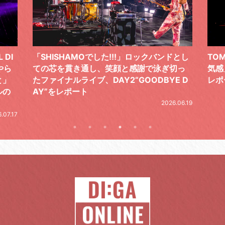
 DI
「SHISHAMOでした!!!」ロックバンドとし
TO
やら
ての芯を貫き通し、笑顔と感謝で泳ぎ切っ
気感
と」
たファイナルライブ、DAY2“GOODBYE D
レポ
ルの
AY”をレポート
2026.06.19
.07.17