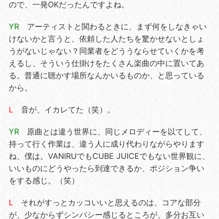
ので、一発OKだったんですよね。
YR
アーティストと関わるときに、まず何をしなきゃい
けないかと言うと、依頼した人たちを驚かせないとしょ
うがないじゃない？同業者をどううならせていくかを考
えるし、そういう仕掛けをたくさん楽曲の中に置いてあ
る。普通に聴かす場所なんかいるものか、と思っている
から。
L
音が、イカレてた（笑）。
YR
原曲とは違う世界に、同じメロディーを以てして、
持って行く作業は、違う人に成り代わりながらやります
ね、僕は。VANIRUでもCUBE JUICEでもない世界観に、
いいものにどうやったら到達できるか、ポジション争い
をする感じ。（笑）
L
それがすっとカッコいいと思えるのは、コアな部分
が、少なからずシンパシー感じるところが、多分お互い