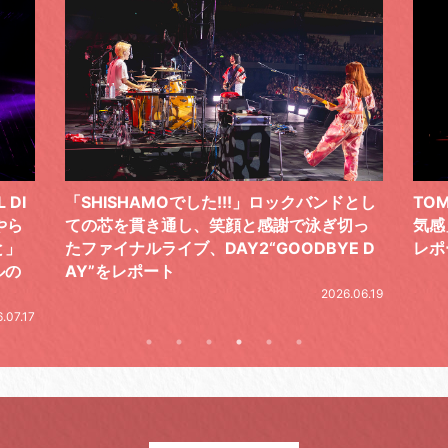
!!」ロックバンドとし
TOMOO、３台の鍵盤で「6月から7
顔と感謝で泳ぎ切っ
気感」を鮮やかに描いた、FC限定ラ
2“GOODBYE D
レポート
20
2026.06.19