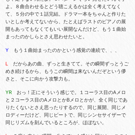
よ。８曲合わせるとどう聴こえるかは全く考えてなく
て、５分の中で１話完結。ドラマ一本をちゃんと作りた
いとしか考えてないから、たとえばラストのピアノの展
開もあってもなくてもいい展開なんだけど、もう１曲始
まったのかしらとさえ思わせたいと。
Y
もう１曲始まったのかという感覚の連続で、、、
L
だからあの曲、ずっと生きてて。その瞬間ずっとうご
めき続けるから、もうこの瞬間は来ないんだぞという儚
さと、そこに向かう攻撃力も。
YR
おっ！正にそういう感じで。１コーラス目のAメロ
と２コーラス目のAメロとかBメロとかが、全く同じであ
りたくないとさえ思ったりするので、同じ展開、同じメ
ロディーだけど、同じビートで、同じシンセサイザーで
同じリズムを刻んでいるところが、ほぼない。