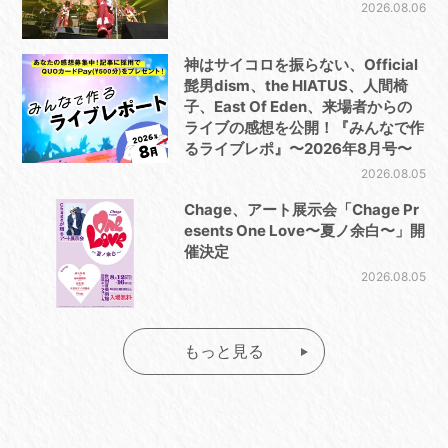
2026.08.06
神はサイコロを振らない、Official
髭男dism、the HIATUS、人間椅
子、East Of Eden、来場者からの
ライブの感想を公開！『みんなで作
るライブレポ』〜2026年8月号〜
2026.08.05
Chage、アート展示会「Chage Pr
esents One Love〜夏ノ余白〜」開
催決定
2026.08.05
もっと見る