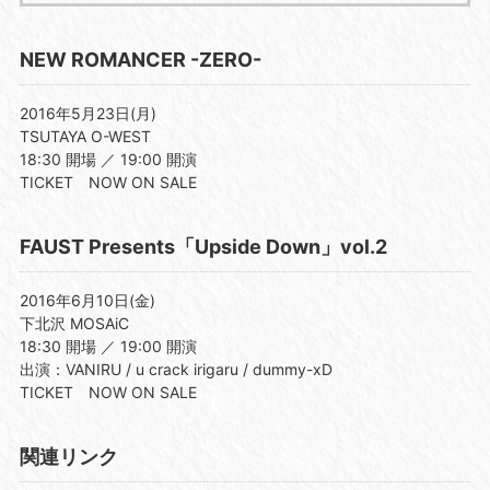
NEW ROMANCER -ZERO-
2016年5月23日(月)
TSUTAYA O-WEST
18:30 開場 ／ 19:00 開演
TICKET NOW ON SALE
FAUST Presents「Upside Down」vol.2
2016年6月10日(金)
下北沢 MOSAiC
18:30 開場 ／ 19:00 開演
出演：VANIRU / u crack irigaru / dummy-xD
TICKET NOW ON SALE
関連リンク