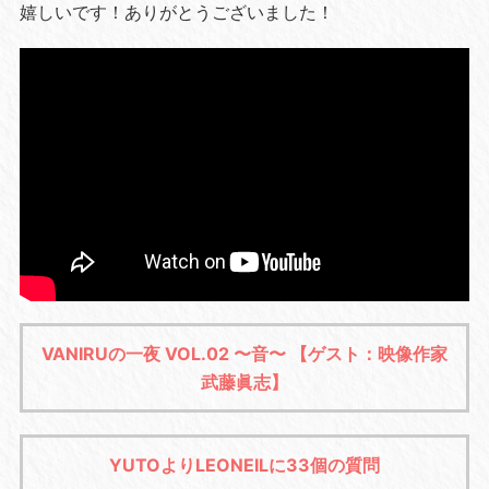
嬉しいです！ありがとうございました！
VANIRUの一夜 VOL.02 〜音〜 【ゲスト：映像作家
武藤眞志】
YUTOよりLEONEILに33個の質問