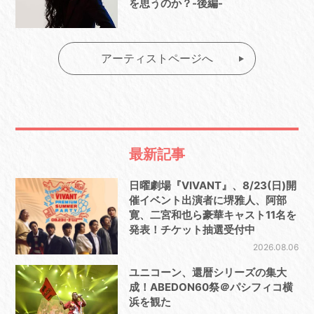
を思うのか？-後編-
アーティストページへ
最新記事
日曜劇場『VIVANT』、8/23(日)開
催イベント出演者に堺雅人、阿部
寛、二宮和也ら豪華キャスト11名を
発表！チケット抽選受付中
2026.08.06
ユニコーン、還暦シリーズの集大
成！ABEDON60祭＠パシフィコ横
浜を観た