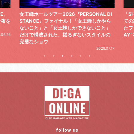
 DI
「SHISHAMOでした!!!」ロックバンドとし
TO
やら
ての芯を貫き通し、笑顔と感謝で泳ぎ切っ
気感
と」
たファイナルライブ、DAY2“GOODBYE D
レポ
ルの
AY”をレポート
2026.06.19
.07.17
follow us