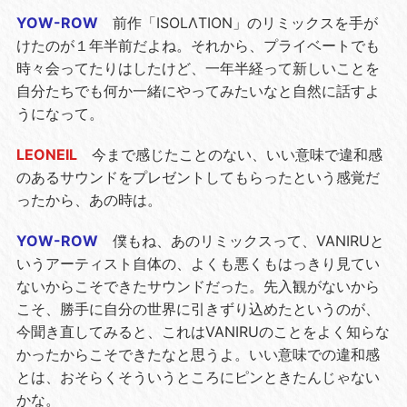
YOW-ROW
前作「ISOLΛTION」のリミックスを手が
けたのが１年半前だよね。それから、プライベートでも
時々会ってたりはしたけど、一年半経って新しいことを
自分たちでも何か一緒にやってみたいなと自然に話すよ
うになって。
LEONEIL
今まで感じたことのない、いい意味で違和感
のあるサウンドをプレゼントしてもらったという感覚だ
ったから、あの時は。
YOW-ROW
僕もね、あのリミックスって、VANIRUと
いうアーティスト自体の、よくも悪くもはっきり見てい
ないからこそできたサウンドだった。先入観がないから
こそ、勝手に自分の世界に引きずり込めたというのが、
今聞き直してみると、これはVANIRUのことをよく知らな
かったからこそできたなと思うよ。いい意味での違和感
とは、おそらくそういうところにピンときたんじゃない
かな。