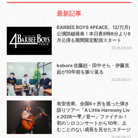
最新記事
BARBEE BOYS 4PEACE、12/7(月)
公演詳細発表！本日夜8時8分より6
月公演も期間限定配信スタート
2026.08.08
kobore 佐藤赳・田中そら・伊藤克
起が10年前を振り返る
2026.08.07
有安杏果、全国6ヶ所を巡った弾き
語りツアー「A Little Harmony Liv
e 2026〜雫ノ音〜」ファイナル！
初のソロコンサートから10年、止
むことのない成長を見せたステージ
2026.08.07