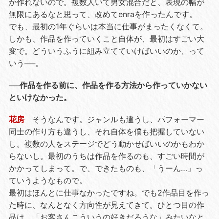
か作れないので。複数人いて男女混合だと、表現の幅が
無限にあるなと思って、改めてenraを作ったんです。
でも、最初の1年ぐらいは本当に仕事がまったくなくて。
しかも、作品を作っていくこと自体が、最初はすごい大
変で。どういうふうに組み立てていけばいいのか、って
いう──。
──作品を作る前に、作品を作る方法から作っていかない
といけなかった。
花房
そうなんです。ジャンルも違うし、パフォーマー
同士の作り方も違うし、それ自体を僕も把握していない
し。複数の人をステージでどう動かせばいいのかもわか
らないし。最初のうちは作品を作るのも、すごい時間が
かかってしまって。で、できたものも、「うーん…」っ
ていうようなもので。
最初はほんとに仕事なかったですね。でも2作品目を作っ
た時に、なんとなく方向性が見えてきて。ひとつ目の作
品は、「お客さんこういうの好きだろうな」みたいなと