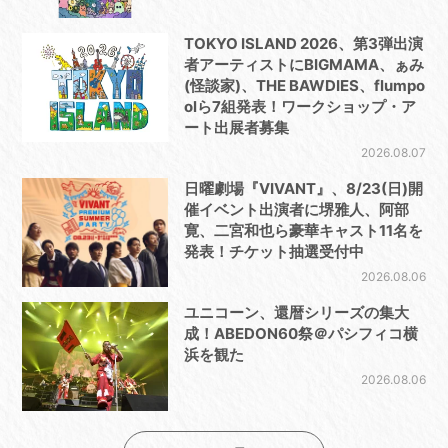
TOKYO ISLAND 2026、第3弾出演
者アーティストにBIGMAMA、ぁみ
(怪談家)、THE BAWDIES、flumpo
olら7組発表！ワークショップ・ア
ート出展者募集
2026.08.07
日曜劇場『VIVANT』、8/23(日)開
催イベント出演者に堺雅人、阿部
寛、二宮和也ら豪華キャスト11名を
発表！チケット抽選受付中
2026.08.06
ユニコーン、還暦シリーズの集大
成！ABEDON60祭＠パシフィコ横
浜を観た
2026.08.06