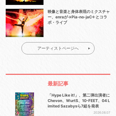
映像と音楽と身体表現のミクスチャ
ー、enraが→Pia-no-jaC←とコラ
ボ・ライブ
アーティストページへ
最新記事
「Hype Like it!」、第二弾出演者に
Chevon、WurtS、10-FEET、04 L
imited Sazabysら7組を発表
2026.08.07