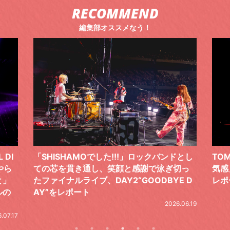
RECOMMEND
編集部オススメなう！
バンドとし
TOMOO、３台の鍵盤で「6月から7月の空
ぎ切っ
気感」を鮮やかに描いた、FC限定ライブを
BYE D
レポート
2026.07.17
2026.06.19