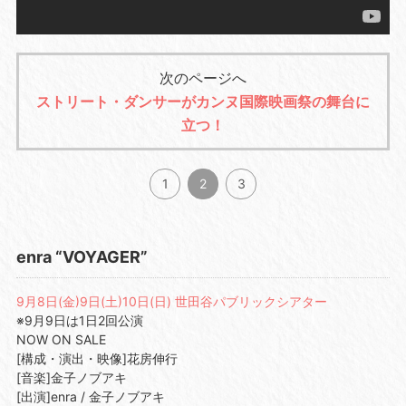
次のページへ
ストリート・ダンサーがカンヌ国際映画祭の舞台に
立つ！
1
2
3
enra “VOYAGER”
9月8日(金)9日(土)10日(日) 世田谷パブリックシアター
※9月9日は1日2回公演
NOW ON SALE
[構成・演出・映像]花房伸行
[音楽]金子ノブアキ
[出演]enra / 金子ノブアキ