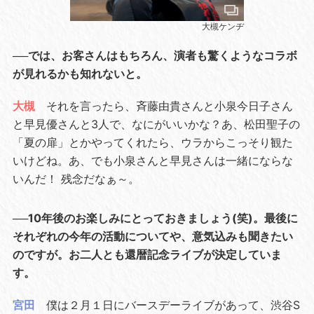
大槻ケンヂ
──では、お客さんはもちろん、演者も驚くようなコラボ
が見れるかも知れないと。
大槻
それを言ったら、斉藤由貴さんと小泉今日子さん
と早見優さんと3人で、なにがいいかな？あ、松田聖子の
「夏の扉」とかやってくれたら、ウラからこっそり観た
いけどね。あ、でも小泉さんと早見さんは一緒にならな
いんだ！ 残念だなぁ～。
──10年後のお楽しみにとっておきましょう(笑)。最後に
それぞれの今年の活動についてや、意気込みも聞きたい
のですが。お二人とも還暦記念ライブが決定していま
す。
宮田
僕は２月１日にバースデーライブがあって、渋谷S