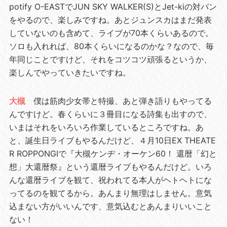
potify O-EASTでJUN SKY WALKER(S)とJet-kiの対バン
をやるので、楽しみですね。あとジュンスカはまだ発表
していないのも含めて、ライブが70本くらいあるので。
ソロも入れれば、80本くらいになるのかな？なので、毎
年同じことですけど、それをコツコツ頑張るというか、
楽しんでやっていきたいですね。
大槻
僕は筋肉少女帯と特撮、あと弾き語りもやってる
んですけど。春くらいに３冊目になる詩集も出すので、
いまはそれをいろいろ作業しているところですね。あ
と、誕生日ライブもやるんだけど、４月10日EX THEATE
R ROPPONGIで『大槻ケンヂ・オーケン60！ 還暦「幻と
想」大還暦祭』という還暦ライブもやるんだけど。いろ
んな還暦ライブを観て、祝われてる本人がヘトヘトにな
ってるのを観てるから。あんまり無理はしません。意気
込まない方がいいんです、意気込むとあんまりいいこと
ない！