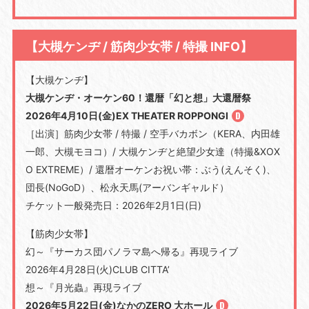
【大槻ケンヂ / 筋肉少女帯 / 特撮 INFO】
【大槻ケンヂ】
大槻ケンヂ・オーケン60！還暦「幻と想」大還暦祭
2026年4月10日(金)EX THEATER ROPPONGI
［出演］筋肉少女帯 / 特撮 / 空手バカボン（KERA、内田雄
一郎、大槻モヨコ）/ 大槻ケンヂと絶望少女達（特撮&XOX
O EXTREME）/ 還暦オーケンお祝い帯：ぶう(えんそく)、
団長(NoGoD）、松永天馬(アーバンギャルド）
チケット一般発売日：2026年2月1日(日)
【筋肉少女帯】
幻～『サーカス団パノラマ島へ帰る』再現ライブ
2026年4月28日(火)CLUB CITTA’
想～『月光蟲』再現ライブ
2026年5月22日(金)なかのZERO 大ホール