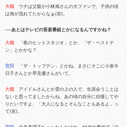
大槻
ウチは父親が小林旭さんの大ファンで、子供の頃
は旭が流れてたからなぁ(笑)。
──あとはテレビの音楽番組とかになるんですかね？
大槻
「夜のヒットスタジオ」とか、「ザ・ベストテ
ン」とかかな？
宮田
「ザ・トップテン」とかね。まさにそこに小泉今
日子さんとか早見優さんがいて。
大槻
アイドルさんとか雲の上の人で、生涯会うことは
ないと思ってましたからね。あの頃の自分に自慢してや
りたいですよ、「大人になるとそんなこともあるよ」っ
て(笑)。
宮田
永井真理子ちゃんなんかはね、NHKの番組で「白