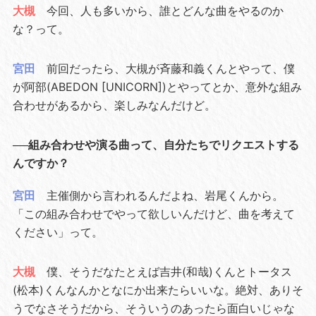
大槻
今回、人も多いから、誰とどんな曲をやるのか
な？って。
宮田
前回だったら、大槻が斉藤和義くんとやって、僕
が阿部(ABEDON [UNICORN])とやってとか、意外な組み
合わせがあるから、楽しみなんだけど。
──組み合わせや演る曲って、自分たちでリクエストする
んですか？
宮田
主催側から言われるんだよね、岩尾くんから。
「この組み合わせでやって欲しいんだけど、曲を考えて
ください」って。
大槻
僕、そうだなたとえば吉井(和哉)くんとトータス
(松本)くんなんかとなにか出来たらいいな。絶対、ありそ
うでなさそうだから、そういうのあったら面白いじゃな