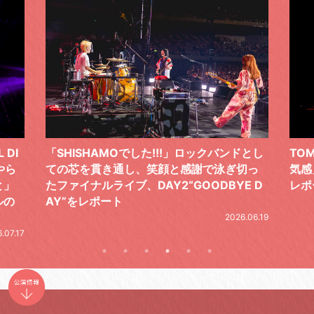
ドとし
TOMOO、３台の鍵盤で「6月から7月の空
筋肉
切っ
気感」を鮮やかに描いた、FC限定ライブを
の日
E D
レポート
とし
の拍
2026.07.17
.06.19