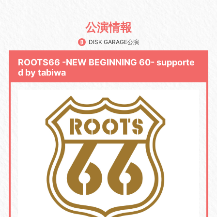
公演情報
DISK GARAGE公演
ROOTS66 -NEW BEGINNING 60- supporte
d by tabiwa