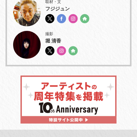
取材・文
フジジュン
撮影
堀 清香