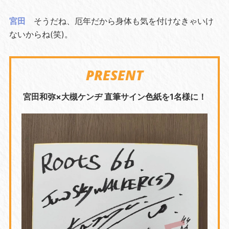
宮田
そうだね、厄年だから身体も気を付けなきゃいけ
ないからね(笑)。
PRESENT
宮田和弥×大槻ケンヂ 直筆サイン色紙を1名様に！