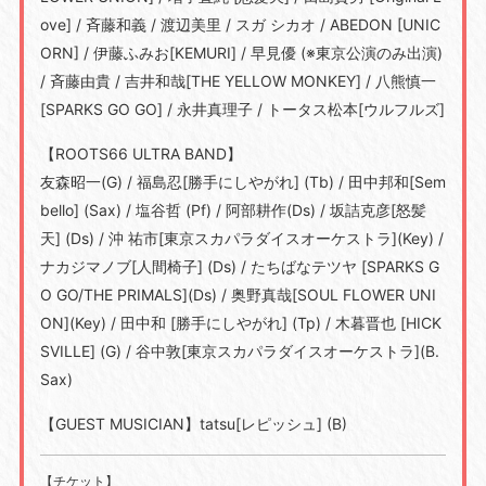
ove] / 斉藤和義 / 渡辺美里 / スガ シカオ / ABEDON [UNIC
ORN] / 伊藤ふみお[KEMURI] / 早見優 (※東京公演のみ出演)
/ 斉藤由貴 / 吉井和哉[THE YELLOW MONKEY] / 八熊慎一
[SPARKS GO GO] / 永井真理子 / トータス松本[ウルフルズ]
【ROOTS66 ULTRA BAND】
友森昭一(G) / 福島忍[勝手にしやがれ] (Tb) / 田中邦和[Sem
bello] (Sax) / 塩谷哲 (Pf) / 阿部耕作(Ds) / 坂詰克彦[怒髪
天] (Ds) / 沖 祐市[東京スカパラダイスオーケストラ](Key) /
ナカジマノブ[人間椅子] (Ds) / たちばなテツヤ [SPARKS G
O GO/THE PRIMALS](Ds) / 奥野真哉[SOUL FLOWER UNI
ON](Key) / 田中和 [勝手にしやがれ] (Tp) / 木暮晋也 [HICK
SVILLE] (G) / 谷中敦[東京スカパラダイスオーケストラ](B.
Sax)
【GUEST MUSICIAN】tatsu[レピッシュ] (B)
【チケット】