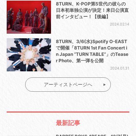
8TURN、K-POP第5世代の彼らの
日本初単独公演が決定！来日公演直
前インタビュー！【後編】
2024.02.14
8TURN、3/6(水)Spotify O-EAST
で開催「8TURN 1st Fan Concert i
n Japan “TURN TABLE”」のTease
r Photo、第一弾を公開
2024.01.31
アーティストページへ
最新記事