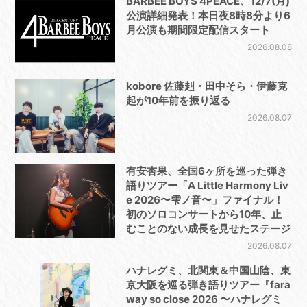
BARBEE BOYS 4PEACE、12/7(月)
公演詳細発表！本日夜8時8分より6
月公演も期間限定配信スタート
2026.08.08
kobore 佐藤赳・田中そら・伊藤克
起が10年前を振り返る
2026.08.07
有安杏果、全国6ヶ所を巡った弾き
語りツアー「A Little Harmony Liv
e 2026〜雫ノ音〜」ファイナル！
初のソロコンサートから10年、止
むことのない成長を見せたステージ
2026.08.07
ハナレグミ、北関東＆中国山陰、東
京大阪を巡る弾き語りツアー『fara
way so close 2026 〜ハナレグミ