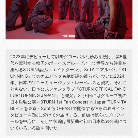
2023年にデビューして以降グローバルな歩みを続け、第5世
代を牽引する韓国のボーイズグループとして世界から注目を
集める8TURN(読み：エイトターン)。3rdミニアルバム『ST
UNNING』でのカムバックも絶好調の彼らが、ついに2024
年、日本のソニーミュージック・レーベルズと契約。それに
ともない、日本公式ファンクラブ『8TURN OFFICAL FANC
LUB“TURNING JAPAN”』も発足。3月6日にはグループ初の
日本単独公演＜8TURN 1st Fan Concert in Japan“TURN TA
BLE”＞を東京・Spotify O-EASTで開催する彼らの独占イン
タビューを2回に分けてお届けする。前編は彼らのプロフィ
ールを中心に、そして後編は最新曲や初の日本単独公演につ
いていろいろ話を聞いた。