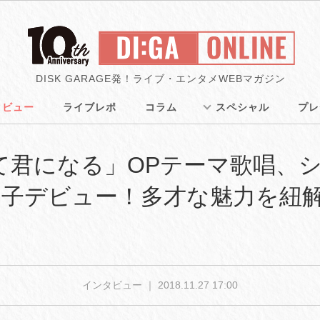
DISK GARAGE発！ライブ・エンタメWEBマガジン
タビュー
ライブレポ
コラム
スペシャル
プレ
て君になる」OPテーマ歌唱、
莉子デビュー！多才な魅力を紐
インタビュー ｜
2018.11.27 17:00