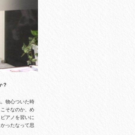
か？
ね。物心ついた時
らこそなのか、め
にピアノを習いに
よかったなって思