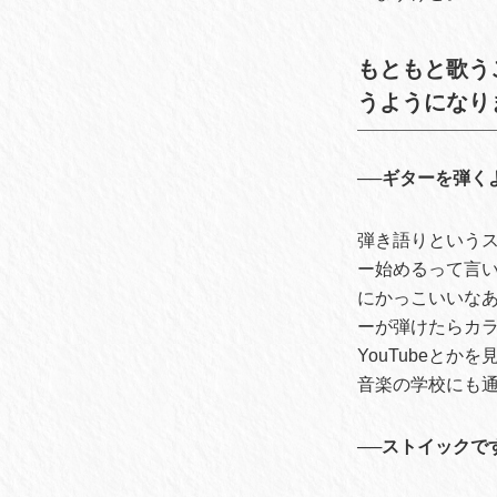
もともと歌う
うようになり
──ギターを弾く
弾き語りという
ー始めるって言い
にかっこいいな
ーが弾けたらカ
YouTubeと
音楽の学校にも
──ストイックで