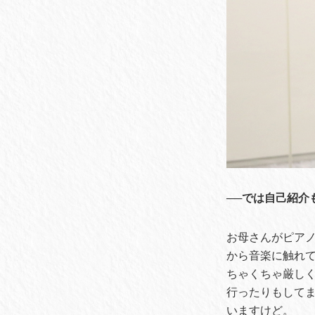
──では自己紹介
お母さんがピア
から音楽に触れ
ちゃくちゃ厳し
行ったりもして
いますけど。