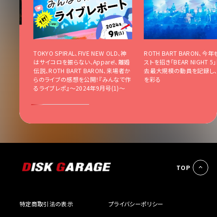
ARON×
TOKYO SPIRAL、FIVE NEW OLD、神
ROTH BART BARON、今
シャルイ
はサイコロを振らない、Appare!、離婚
ストを招き「BEAR NIGHT 
倶楽部に
伝説、ROTH BART BARON、来場者か
去最大規模の動員を記録し
らのライブの感想を公開！『みんなで作
を彩る
るライブレポ』〜2024年9月号(1)〜
TOP
特定商取引法の表示
プライバシーポリシー