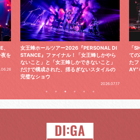
 DI
「SHISHAMOでした!!!」ロックバンドとし
TO
やら
ての芯を貫き通し、笑顔と感謝で泳ぎ切っ
気感
と」
たファイナルライブ、DAY2“GOODBYE D
レポ
ルの
AY”をレポート
2026.06.19
.07.17