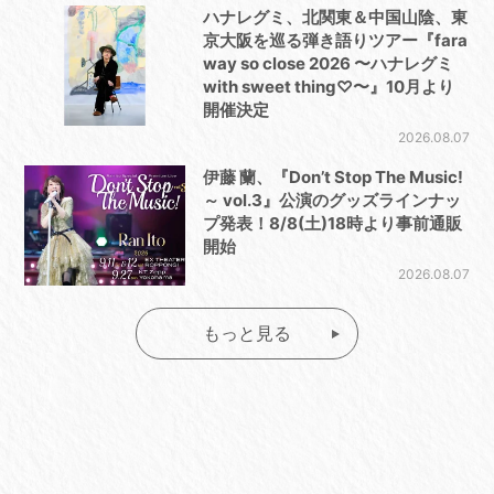
ハナレグミ、北関東＆中国山陰、東
京大阪を巡る弾き語りツアー『fara
way so close 2026 〜ハナレグミ
with sweet thing♡〜』10月より
開催決定
2026.08.07
伊藤 蘭、『Don’t Stop The Music!
～ vol.3』公演のグッズラインナッ
プ発表！8/8(土)18時より事前通販
開始
2026.08.07
もっと見る