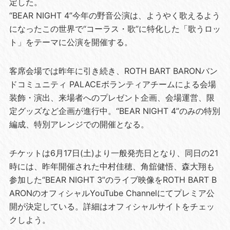
定した。
“BEAR NIGHT 4”今年の野音公演は、ようやく歌えるよう
になったこの世界で“コーラス・歌”に特化した「歌うロッ
ト」をテーマに公演を開催する。
客席会場では昨年に引き続き、ROTH BART BARONバン
ドコミュニティ PALACEボランティアチームによる会場
装飾・演出、来場者へのプレゼント企画、会場運営、限
定グッズなど企画が進行中。“BEAR NIGHT 4”のみの特別
編成、特別アレンジでの開催となる。
チケットは6月17日(土)より一般発売日となり、同日の21
時には、昨年開催された中村佳穂、角舘健悟、森大翔も
参加した“BEAR NIGHT 3”のライブ映像をROTH BART B
ARONのオフィシャルYouTube Channelにてプレミア公
開が決定している。詳細はオフィシャルサイトをチェッ
クしよう。