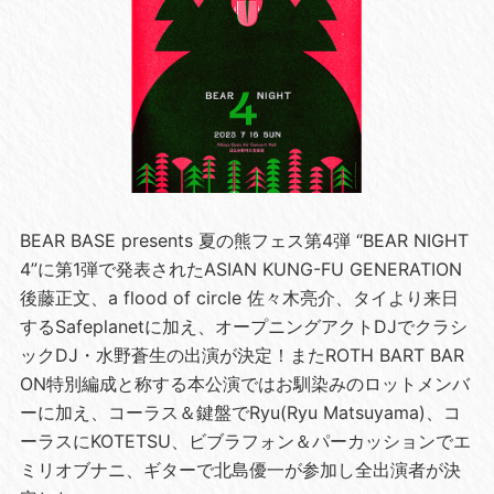
BEAR BASE presents 夏の熊フェス第4弾 “BEAR NIGHT
4”に第1弾で発表されたASIAN KUNG-FU GENERATION
後藤正文、a flood of circle 佐々木亮介、タイより来日
するSafeplanetに加え、オープニングアクトDJでクラシ
ックDJ・水野蒼生の出演が決定！またROTH BART BAR
ON特別編成と称する本公演ではお馴染みのロットメンバ
ーに加え、コーラス＆鍵盤でRyu(Ryu Matsuyama)、コ
ーラスにKOTETSU、ビブラフォン＆パーカッションでエ
ミリオブナニ、ギターで北島優一が参加し全出演者が決