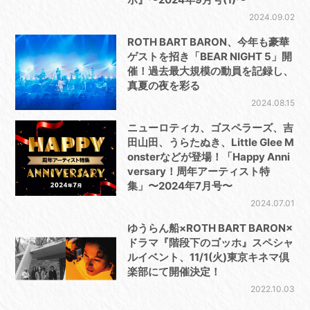
2024.09.02
ROTH BART BARON、今年も豪華
ゲストを招き「BEAR NIGHT 5」開
催！過去最大規模の動員を記録し、
真夏の夜を彩る
2024.08.15
ニューロティカ、ゴスペラーズ、吉
田山田、うらたぬき、Little Glee M
onsterなどが登場！「Happy Anni
versary！周年アーティスト特
集」〜2024年7月号〜
2024.07.01
ゆうらん船×ROTH BART BARON×
ドラマ『階段下のゴッホ』スペシャ
ルイベント、11/1(火)東京キネマ倶
楽部にて開催決定！
2022.10.03