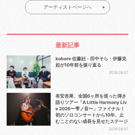
アーティストページへ
最新記事
kobore 佐藤赳・田中そら・伊藤克
起が10年前を振り返る
2026.08.07
有安杏果、全国6ヶ所を巡った弾き
語りツアー「A Little Harmony Liv
e 2026〜雫ノ音〜」ファイナル！
初のソロコンサートから10年、止
むことのない成長を見せたステージ
2026.08.07