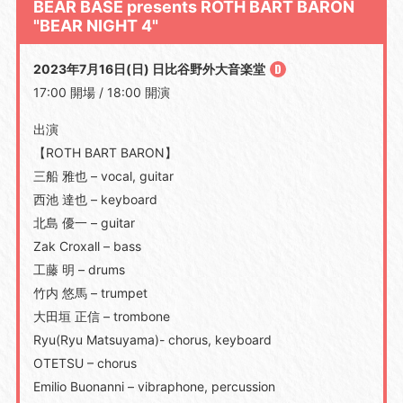
BEAR BASE presents ROTH BART BARON
"BEAR NIGHT 4"
2023年7月16日(日) 日比谷野外大音楽堂
17:00 開場 / 18:00 開演
出演
【ROTH BART BARON】
三船 雅也 – vocal, guitar
西池 達也 – keyboard
北島 優一 – guitar
Zak Croxall – bass
工藤 明 – drums
竹内 悠馬 – trumpet
大田垣 正信 – trombone
Ryu(Ryu Matsuyama)- chorus, keyboard
OTETSU – chorus
Emilio Buonanni – vibraphone, percussion