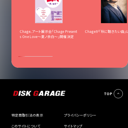
」
Chage、アート展示会「Chage Present
Chageが「秋に聴きたい曲」
s One Love〜夏ノ余白〜」開催決定
TOP
特定商取引法の表示
プライバシーポリシー
このサイトについて
サイトマップ