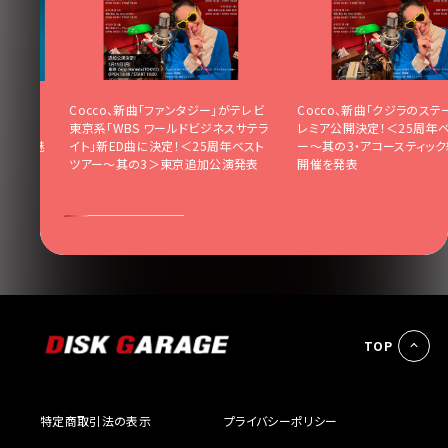
た愛を“自
Cocco、新曲「ファンタジー」がテレビ
Cocco、新曲「クジラのステ
丈夫な気
東京系「WBS ワールドビジネスサテラ
レミア公開決定！＜25周年
ンスで魅
イト」新ED曲に決定！＜25周年ベスト
ー〜其の3・アコースティッ
イブ〜
ツアー〜其の3＞東京追加公演発表
開催を発表
TOP
特定商取引法の表示
プライバシーポリシー