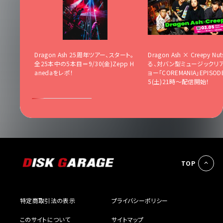
e Tour
Dragon Ash 25周年ツアー、スタート。
Dragon Ash × Creepy 
by LIVE
全25本中の5本目＝9/30(金)Zepp H
る、対バン型ミュージックリ
横浜アリー
anedaをレポ！
ョー「COREMANIA」EPISODE
5(土)21時～配信開始！
TOP
特定商取引法の表示
プライバシーポリシー
このサイトについて
サイトマップ