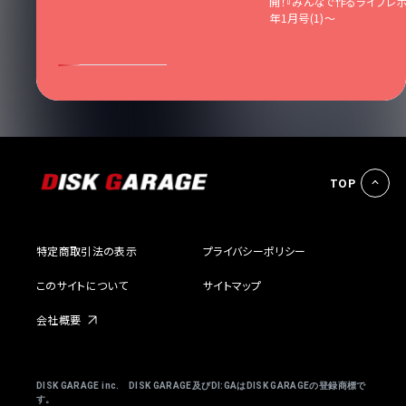
！
開！『みんなで作るライブレポ』
年1月号(1)〜
TOP
特定商取引法の表示
プライバシーポリシー
このサイトについて
サイトマップ
会社概要
DISK GARAGE inc. DISK GARAGE及びDI:GAはDISK GARAGEの登録商標で
す。