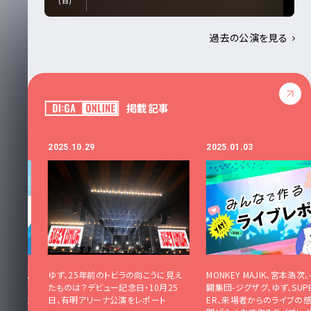
(日)
過去の公演を見る
掲載記事
2025.10.29
2025.01.03
吉川晃司、
ゆず、25年前のトビラの向こうに見え
MONKEY MAJIK、宮本浩次
MISIA
たものは？デビュー記念日・10月25
闢集団-ジグザグ、ゆず、SUPE
2024』に
日、有明アリーナ公演をレポート
ER、来場者からのライブの