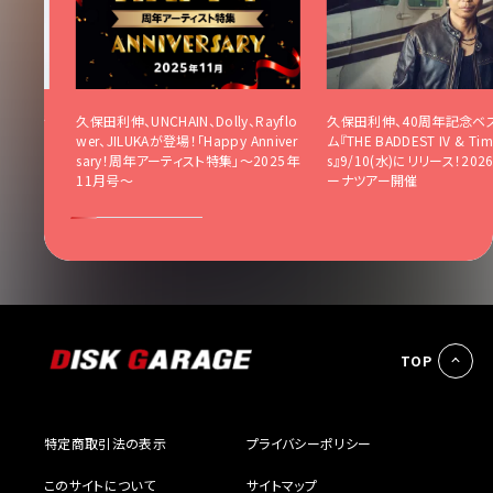
となる新
久保田利伸、UNCHAIN、Dolly、Rayflo
久保田利伸、40周年記念ベ
(水)配信リ
wer、JILUKAが登場！「Happy Anniver
ム『THE BADDEST IV & Time
sary！周年アーティスト特集」〜2025年
s』9/10(水)にリリース！20
11月号〜
ーナツアー開催
TOP
特定商取引法の表示
プライバシーポリシー
このサイトについて
サイトマップ