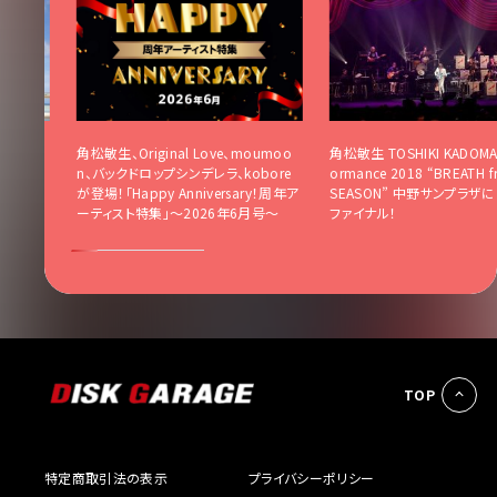
レイを堪
角松敏生、Original Love、moumoo
角松敏生 TOSHIKI KADOMAT
 LADY
n、バックドロップシンデレラ、kobore
ormance 2018 “BREATH f
ツアーに
が登場！「Happy Anniversary！周年ア
SEASON” 中野サンプラザ
語る。
ーティスト特集」〜2026年6月号〜
ファイナル！
TOP
特定商取引法の表示
プライバシーポリシー