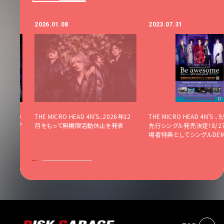
2026.01.08
2023.07.31
piral「9
THE MICRO HEAD 4N’S、2026年12
THE MICRO HEAD 4N’S 、
開始&新ア
月をもって無期限活動休止を発表
先行シングル発売決定！8/27
場者特典としてシングルDE