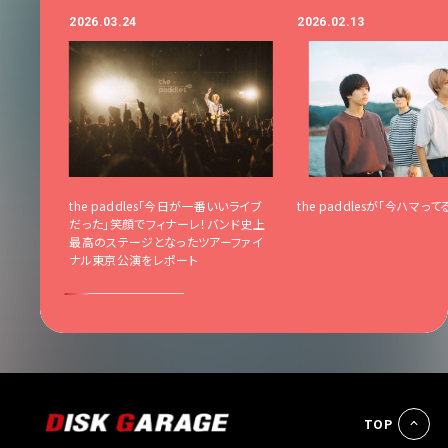
2026.03.24
2026.02.13
模の主催イ
the paddles「今日が一番いいライブ
the paddlesが「今ハマっ
UATTR
だった」笑顔でフィナーレ！バンド史上
ャイトー
最高のステージとなったツアーファイ
ト
ナル東京公演をレポート
TOP