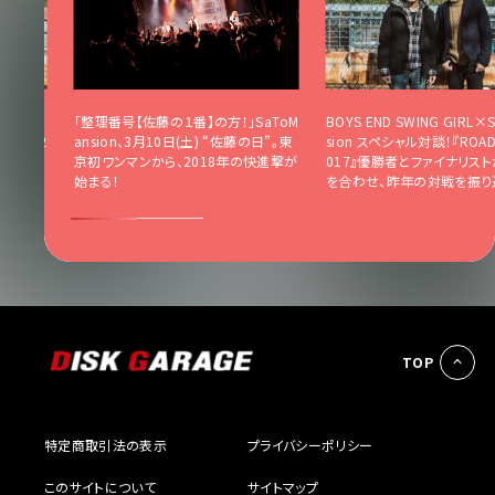
aToMan
「整理番号【佐藤の１番】の方！」SaToM
BOYS END SWING GIRL×
O EX 2
ansion、3月10日(土) “佐藤の日”。東
sion スペシャル対談！『ROAD 
が再び顔
京初ワンマンから、2018年の快進撃が
017』優勝者とファイナリス
る。
始まる！
を合わせ、昨年の対戦を振り
TOP
特定商取引法の表示
プライバシーポリシー
このサイトについて
サイトマップ