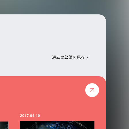
過去の公演を見る
2017.06.10